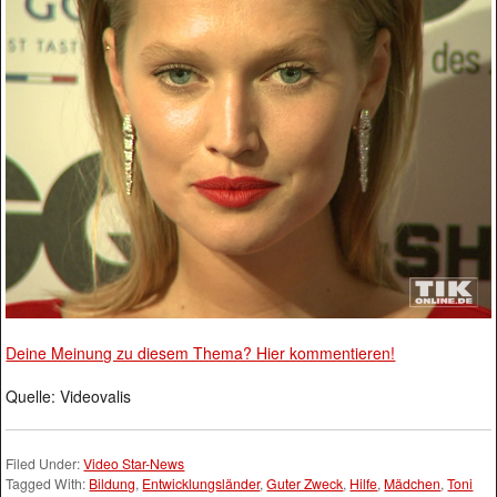
Deine Meinung zu diesem Thema? Hier kommentieren!
Quelle: Videovalis
Filed Under:
Video Star-News
Tagged With:
Bildung
,
Entwicklungsländer
,
Guter Zweck
,
Hilfe
,
Mädchen
,
Toni