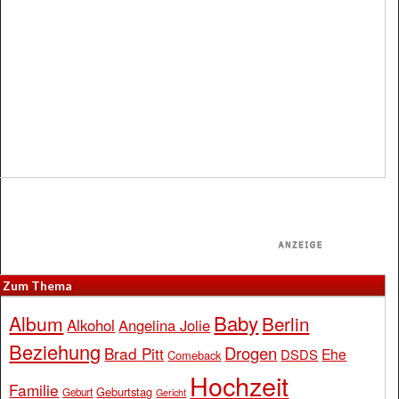
Zum Thema
Baby
Album
Berlin
Alkohol
Angelina Jolie
Beziehung
Drogen
Brad Pitt
Ehe
DSDS
Comeback
Hochzeit
Familie
Geburtstag
Geburt
Gericht