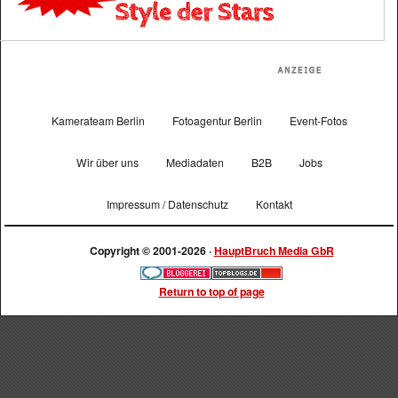
Kamerateam Berlin
Fotoagentur Berlin
Event-Fotos
Wir über uns
Mediadaten
B2B
Jobs
Impressum / Datenschutz
Kontakt
Copyright © 2001-2026 ·
HauptBruch Media GbR
Return to top of page