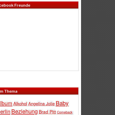
cebook Freunde
m Thema
Baby
lbum
Alkohol
Angelina Jolie
Beziehung
erlin
Brad Pitt
Comeback