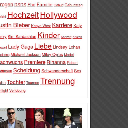
rogen
Familie
Ehe
DSDS
Geburtstag
Geburt
Hochzeit
Hollywood
richt
ustin Bieber
Karriere
Katy
Kanye West
Kinder
erry
Kim Kardashian
Konzert
Kristen
Liebe
Lady Gaga
Lindsay Lohan
ewart
Michael Jackson
Miley Cyrus
Model
adonna
Premiere
achwuchs
Rihanna
Robert
Scheidung
Schwangerschaft
Sex
ttinson
Trennung
Tochter
ohn
Tournee
Verlobung
ilight