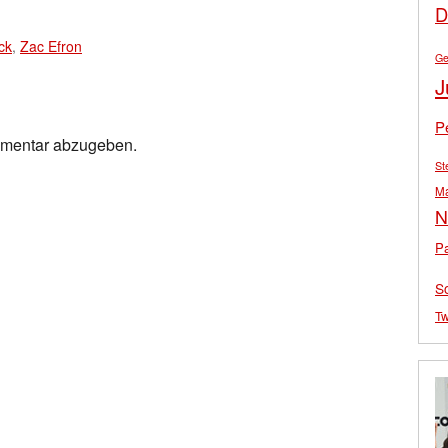
D
ck
,
Zac Efron
Ge
J
P
mmentar abzugeben.
St
M
N
Pa
S
Tw