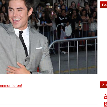
Fa
Zu
ommentieren!
A
B