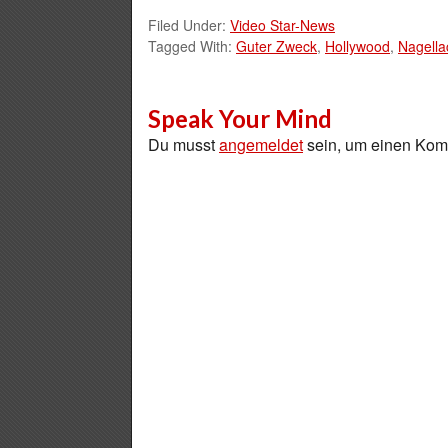
Filed Under:
Video Star-News
Tagged With:
Guter Zweck
,
Hollywood
,
Nagella
Speak Your Mind
Du musst
angemeldet
sein, um einen Ko