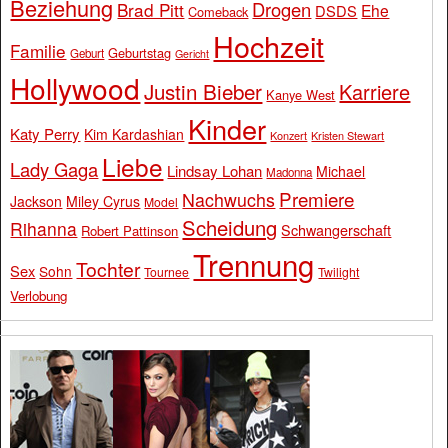
Beziehung
Drogen
Brad Pitt
Ehe
DSDS
Comeback
Hochzeit
Familie
Geburtstag
Geburt
Gericht
Hollywood
Justin Bieber
Karriere
Kanye West
Kinder
Katy Perry
Kim Kardashian
Konzert
Kristen Stewart
Liebe
Lady Gaga
Lindsay Lohan
Michael
Madonna
Premiere
Nachwuchs
Jackson
Miley Cyrus
Model
Scheidung
Rihanna
Schwangerschaft
Robert Pattinson
Trennung
Tochter
Sex
Sohn
Tournee
Twilight
Verlobung