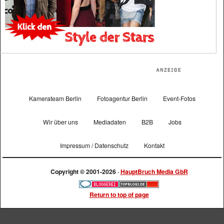
Kamerateam Berlin
Fotoagentur Berlin
Event-Fotos
Wir über uns
Mediadaten
B2B
Jobs
Impressum / Datenschutz
Kontakt
Copyright © 2001-2026 ·
HauptBruch Media GbR
Return to top of page