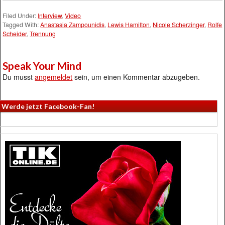
Filed Under:
Interview
,
Video
Tagged With:
Anastasia Zampounidis
,
Lewis Hamilton
,
Nicole Scherzinger
,
Rolfe
Scheider
,
Trennung
Speak Your Mind
Du musst
angemeldet
sein, um einen Kommentar abzugeben.
Werde jetzt Facebook-Fan!