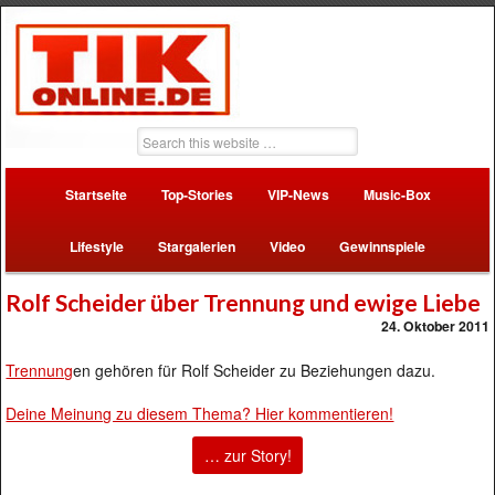
Startseite
Top-Stories
VIP-News
Music-Box
Lifestyle
Stargalerien
Video
Gewinnspiele
Rolf Scheider über Trennung und ewige Liebe
24. Oktober 2011
Trennung
en gehören für Rolf Scheider zu Beziehungen dazu.
Deine Meinung zu diesem Thema? Hier kommentieren!
… zur Story!