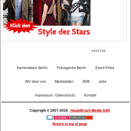
Kamerateam Berlin
Fotoagentur Berlin
Event-Fotos
Wir über uns
Mediadaten
B2B
Jobs
Impressum / Datenschutz
Kontakt
Copyright © 2001-2026 ·
HauptBruch Media GbR
Return to top of page