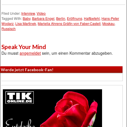
Filed Under:
Interview
,
Video
Tagged With:
Baby
,
Barbara Engel
,
Berlin
,
Eröffnung
,
Haftbefehl
,
Hans-Peter
Wodarz
,
Lisa Martinek
,
Mariella Ahrens Gräfin von Faber-Castell
,
Moskau
,
Russisch
Speak Your Mind
Du musst
angemeldet
sein, um einen Kommentar abzugeben.
Werde jetzt Facebook-Fan!