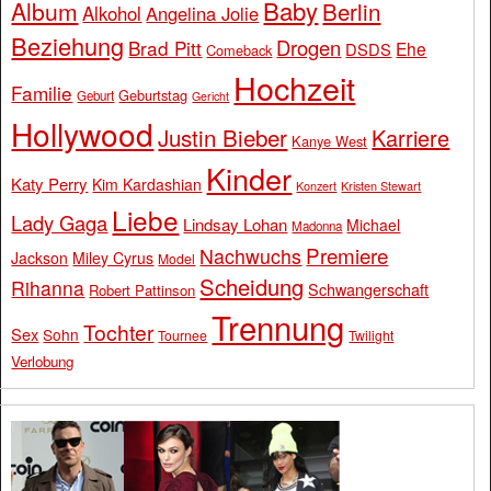
Baby
Album
Berlin
Alkohol
Angelina Jolie
Beziehung
Drogen
Brad Pitt
Ehe
DSDS
Comeback
Hochzeit
Familie
Geburtstag
Geburt
Gericht
Hollywood
Justin Bieber
Karriere
Kanye West
Kinder
Katy Perry
Kim Kardashian
Konzert
Kristen Stewart
Liebe
Lady Gaga
Lindsay Lohan
Michael
Madonna
Premiere
Nachwuchs
Jackson
Miley Cyrus
Model
Scheidung
Rihanna
Schwangerschaft
Robert Pattinson
Trennung
Tochter
Sex
Sohn
Tournee
Twilight
Verlobung