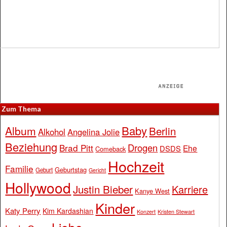
Zum Thema
Baby
Album
Berlin
Alkohol
Angelina Jolie
Beziehung
Drogen
Brad Pitt
Ehe
DSDS
Comeback
Hochzeit
Familie
Geburtstag
Geburt
Gericht
Hollywood
Justin Bieber
Karriere
Kanye West
Kinder
Katy Perry
Kim Kardashian
Konzert
Kristen Stewart