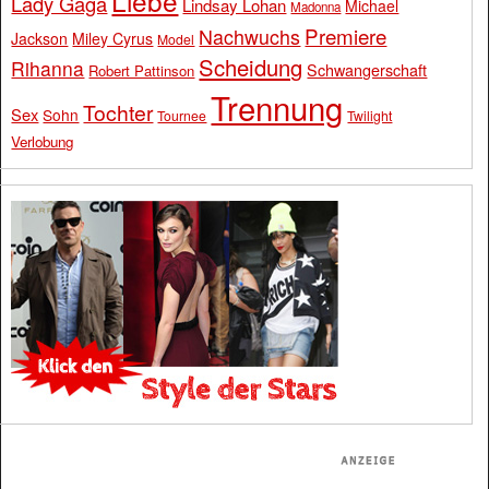
Liebe
Lady Gaga
Lindsay Lohan
Michael
Madonna
Premiere
Nachwuchs
Jackson
Miley Cyrus
Model
Scheidung
Rihanna
Schwangerschaft
Robert Pattinson
Trennung
Tochter
Sex
Sohn
Tournee
Twilight
Verlobung