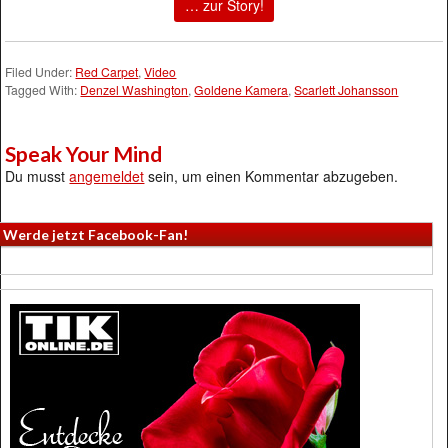
… zur Story!
Filed Under:
Red Carpet
,
Video
Tagged With:
Denzel Washington
,
Goldene Kamera
,
Scarlett Johansson
Speak Your Mind
Du musst
angemeldet
sein, um einen Kommentar abzugeben.
Werde jetzt Facebook-Fan!