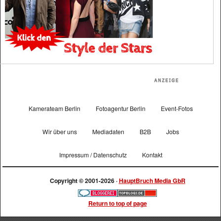
Kamerateam Berlin
Fotoagentur Berlin
Event-Fotos
Wir über uns
Mediadaten
B2B
Jobs
Impressum / Datenschutz
Kontakt
Copyright © 2001-2026 ·
HauptBruch Media GbR
Return to top of page