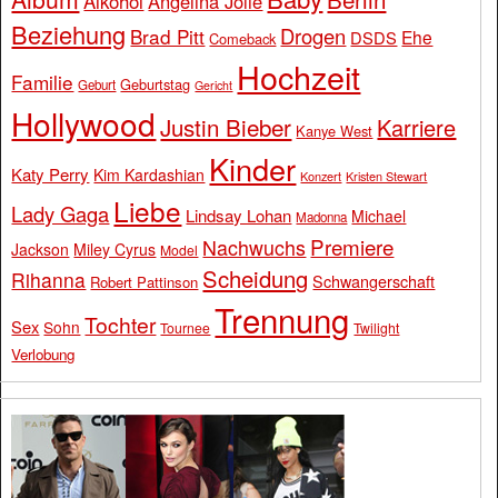
Alkohol
Angelina Jolie
Beziehung
Drogen
Brad Pitt
Ehe
DSDS
Comeback
Hochzeit
Familie
Geburtstag
Geburt
Gericht
Hollywood
Justin Bieber
Karriere
Kanye West
Kinder
Katy Perry
Kim Kardashian
Konzert
Kristen Stewart
Liebe
Lady Gaga
Lindsay Lohan
Michael
Madonna
Premiere
Nachwuchs
Jackson
Miley Cyrus
Model
Scheidung
Rihanna
Schwangerschaft
Robert Pattinson
Trennung
Tochter
Sex
Sohn
Tournee
Twilight
Verlobung