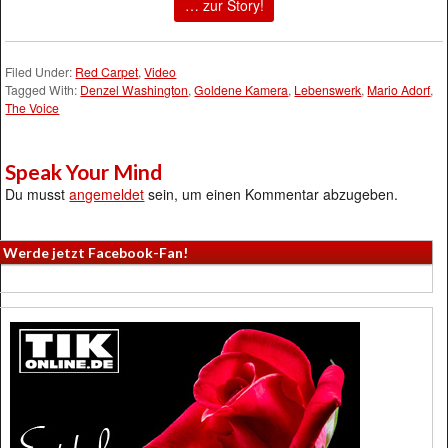
… zur Story!
Filed Under:
Red Carpet
,
Video
Tagged With:
Denzel Washington
,
Goldene Kamera
,
Lebenswerk
,
Mario Adorf
,
The Voice
Speak Your Mind
Du musst
angemeldet
sein, um einen Kommentar abzugeben.
Werde jetzt Facebook-Fan!