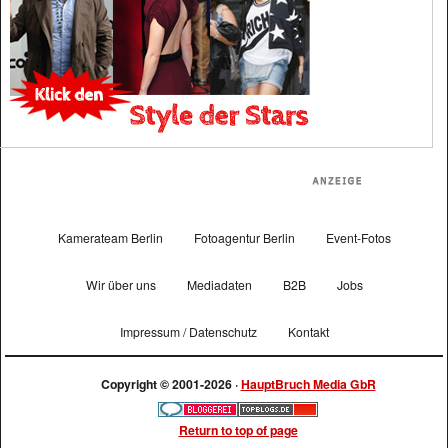
Kamerateam Berlin
Fotoagentur Berlin
Event-Fotos
Wir über uns
Mediadaten
B2B
Jobs
Impressum / Datenschutz
Kontakt
Copyright © 2001-2026 ·
HauptBruch Media GbR
Return to top of page