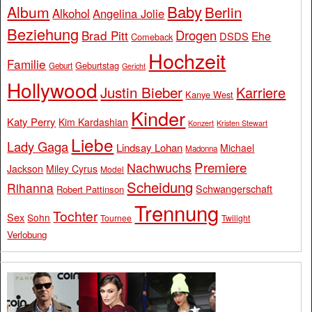
Baby
Album
Berlin
Alkohol
Angelina Jolie
Beziehung
Drogen
Brad Pitt
Ehe
DSDS
Comeback
Hochzeit
Familie
Geburtstag
Geburt
Gericht
Hollywood
Justin Bieber
Karriere
Kanye West
Kinder
Katy Perry
Kim Kardashian
Konzert
Kristen Stewart
Liebe
Lady Gaga
Lindsay Lohan
Michael
Madonna
Premiere
Nachwuchs
Jackson
Miley Cyrus
Model
Scheidung
Rihanna
Schwangerschaft
Robert Pattinson
Trennung
Tochter
Sex
Sohn
Tournee
Twilight
Verlobung