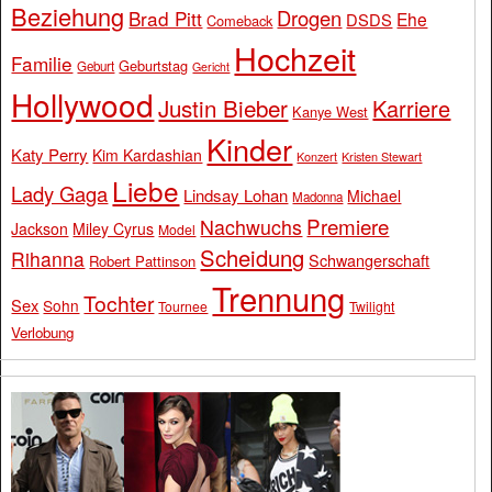
Beziehung
Drogen
Brad Pitt
Ehe
DSDS
Comeback
Hochzeit
Familie
Geburtstag
Geburt
Gericht
Hollywood
Justin Bieber
Karriere
Kanye West
Kinder
Katy Perry
Kim Kardashian
Konzert
Kristen Stewart
Liebe
Lady Gaga
Lindsay Lohan
Michael
Madonna
Premiere
Nachwuchs
Jackson
Miley Cyrus
Model
Scheidung
Rihanna
Schwangerschaft
Robert Pattinson
Trennung
Tochter
Sex
Sohn
Tournee
Twilight
Verlobung