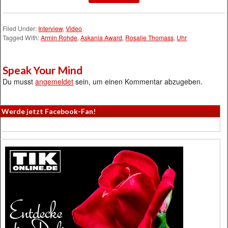
Filed Under:
Interview
,
Video
Tagged With:
Armin Rohde
,
Askania Award
,
Rosalie Thomass
,
Uhr
Speak Your Mind
Du musst
angemeldet
sein, um einen Kommentar abzugeben.
Werde jetzt Facebook-Fan!