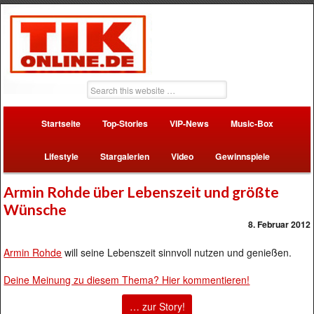
Startseite
Top-Stories
VIP-News
Music-Box
Lifestyle
Stargalerien
Video
Gewinnspiele
Armin Rohde über Lebenszeit und größte
Wünsche
8. Februar 2012
Armin Rohde
will seine Lebenszeit sinnvoll nutzen und genießen.
Deine Meinung zu diesem Thema? Hier kommentieren!
… zur Story!