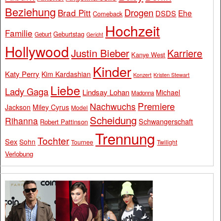
Beziehung
Drogen
Brad Pitt
Ehe
DSDS
Comeback
Hochzeit
Familie
Geburtstag
Geburt
Gericht
Hollywood
Justin Bieber
Karriere
Kanye West
Kinder
Katy Perry
Kim Kardashian
Konzert
Kristen Stewart
Liebe
Lady Gaga
Lindsay Lohan
Michael
Madonna
Premiere
Nachwuchs
Jackson
Miley Cyrus
Model
Scheidung
Rihanna
Schwangerschaft
Robert Pattinson
Trennung
Tochter
Sex
Sohn
Tournee
Twilight
Verlobung