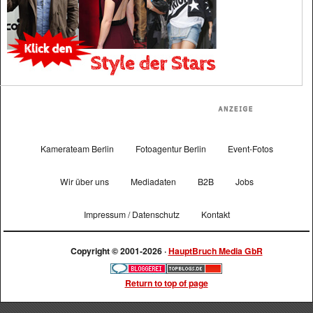
Kamerateam Berlin
Fotoagentur Berlin
Event-Fotos
Wir über uns
Mediadaten
B2B
Jobs
Impressum / Datenschutz
Kontakt
Copyright © 2001-2026 ·
HauptBruch Media GbR
Return to top of page