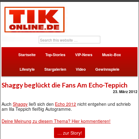
Startseite
Top-Stories
VIP-News
Music-Box
Lifestyle
Stargalerien
Video
Gewinnspiele
Shaggy beglückt die Fans Am Echo-Teppich
23. März 2012
Auch
Shaggy
ließ sich den
Echo 2012
nicht entgehen und schrieb
am lila Teppich fleißig Autogramme.
Deine Meinung zu diesem Thema? Hier kommentieren!
… zur Story!