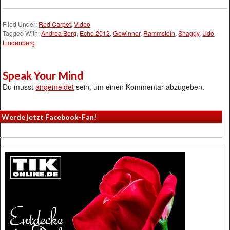
Filed Under:
Red Carpet
,
Video
Tagged With:
Andrea Berg
,
Echo 2012
,
Gewinner
,
Rammstein
,
Shaggy
,
Udo
Lindenberg
Speak Your Mind
Du musst
angemeldet
sein, um einen Kommentar abzugeben.
Werde jetzt Facebook-Fan!