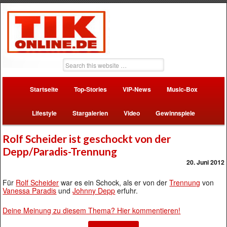
Startseite
Top-Stories
VIP-News
Music-Box
Lifestyle
Stargalerien
Video
Gewinnspiele
Rolf Scheider ist geschockt von der
Depp/Paradis-Trennung
20. Juni 2012
Für
Rolf Scheider
war es ein Schock, als er von der
Trennung
von
Vanessa Paradis
und
Johnny Depp
erfuhr.
Deine Meinung zu diesem Thema? Hier kommentieren!