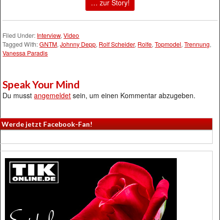
… zur Story!
Filed Under:
Interview
,
Video
Tagged With:
GNTM
,
Johnny Depp
,
Rolf Scheider
,
Rolfe
,
Topmodel
,
Trennung
,
Vanessa Paradis
Speak Your Mind
Du musst
angemeldet
sein, um einen Kommentar abzugeben.
Werde jetzt Facebook-Fan!