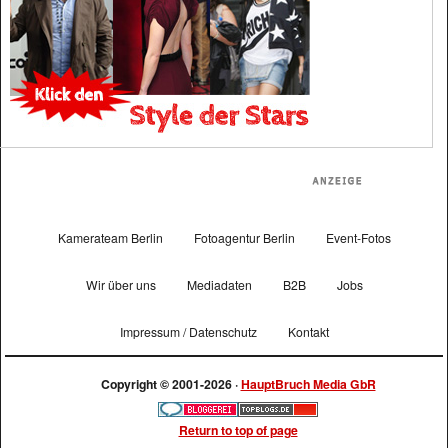
Kamerateam Berlin
Fotoagentur Berlin
Event-Fotos
Wir über uns
Mediadaten
B2B
Jobs
Impressum / Datenschutz
Kontakt
Copyright © 2001-2026 ·
HauptBruch Media GbR
Return to top of page