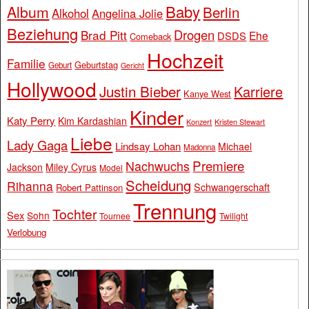
Baby
Album
Berlin
Alkohol
Angelina Jolie
Beziehung
Drogen
Brad Pitt
Ehe
DSDS
Comeback
Hochzeit
Familie
Geburtstag
Geburt
Gericht
Hollywood
Justin Bieber
Karriere
Kanye West
Kinder
Katy Perry
Kim Kardashian
Konzert
Kristen Stewart
Liebe
Lady Gaga
Lindsay Lohan
Michael
Madonna
Premiere
Nachwuchs
Jackson
Miley Cyrus
Model
Scheidung
Rihanna
Schwangerschaft
Robert Pattinson
Trennung
Tochter
Sex
Sohn
Tournee
Twilight
Verlobung