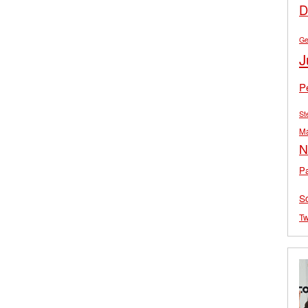
D
Ge
J
P
St
M
N
Pa
S
Tw