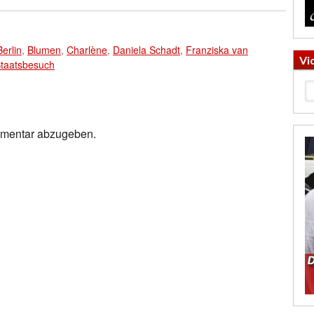
Berlin
,
Blumen
,
Charlène
,
Daniela Schadt
,
Franziska van
Vi
taatsbesuch
mmentar abzugeben.