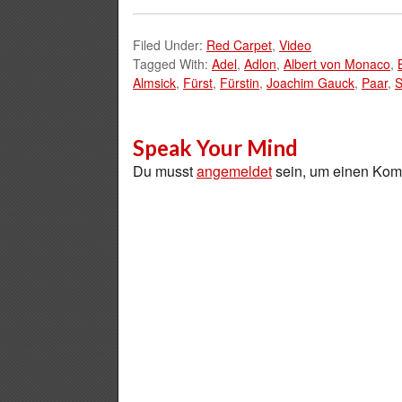
Filed Under:
Red Carpet
,
Video
Tagged With:
Adel
,
Adlon
,
Albert von Monaco
,
Almsick
,
Fürst
,
Fürstin
,
Joachim Gauck
,
Paar
,
S
Speak Your Mind
Du musst
angemeldet
sein, um einen Ko