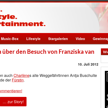
Music-Box
Lifestyle
Stargalerien
Video
Gewinnsp
ch über den Besuch von Franziska van
We
10. Juli 2012
men auch
Charlène
s alte Weggefährtinnen Antja Buschulte
ude der
Fürstin
.
ommentieren!
… zur Story!