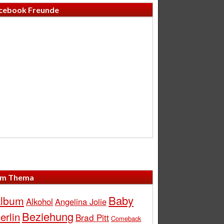
cebook Freunde
m Thema
Baby
lbum
Alkohol
Angelina Jolie
Beziehung
erlin
Brad Pitt
Comeback