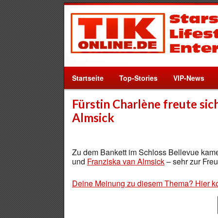
Startseite
Top-Stories
VIP-News
Fürstin Charlène freute si
Almsick
Zu dem Bankett im Schloss Bellevue ka
und
Franziska van Almsick
– sehr zur Fre
Deine Meinung zu diesem Thema? Hier k