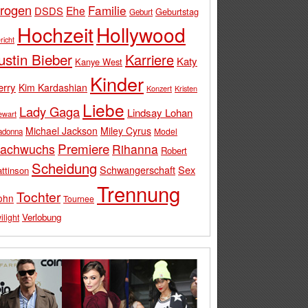
rogen
Familie
Ehe
DSDS
Geburtstag
Geburt
Hochzeit
Hollywood
richt
ustin Bieber
Karriere
Katy
Kanye West
Kinder
erry
Kim Kardashian
Konzert
Kristen
Liebe
Lady Gaga
Lindsay Lohan
ewart
Michael Jackson
Miley Cyrus
Model
adonna
Premiere
achwuchs
Rihanna
Robert
Scheidung
Schwangerschaft
Sex
ttinson
Trennung
Tochter
ohn
Tournee
Verlobung
ilight