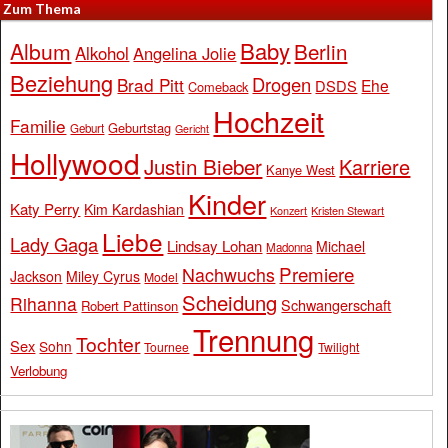
Zum Thema
Baby
Album
Berlin
Alkohol
Angelina Jolie
Beziehung
Drogen
Brad Pitt
Ehe
DSDS
Comeback
Hochzeit
Familie
Geburtstag
Geburt
Gericht
Hollywood
Justin Bieber
Karriere
Kanye West
Kinder
Katy Perry
Kim Kardashian
Konzert
Kristen Stewart
Liebe
Lady Gaga
Lindsay Lohan
Michael
Madonna
Premiere
Nachwuchs
Jackson
Miley Cyrus
Model
Scheidung
Rihanna
Schwangerschaft
Robert Pattinson
Trennung
Tochter
Sex
Sohn
Tournee
Twilight
Verlobung