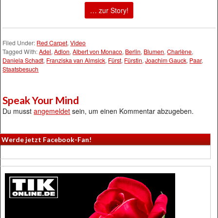
… zur Story!
Filed Under:
Red Carpet
,
Video
Tagged With:
Adel
,
Adlon
,
Albert von Monaco
,
Berlin
,
Blumen
,
Charlène
,
Daniela Schadt
,
Franziska van Almsick
,
Fürst
,
Fürstin
,
Joachim Gauck
,
Paar
,
Staatsbesuch
Speak Your Mind
Du musst
angemeldet
sein, um einen Kommentar abzugeben.
Werde jetzt Facebook-Fan!