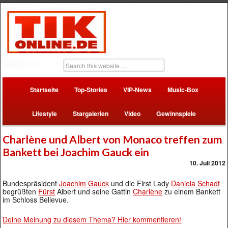
Startseite
Top-Stories
VIP-News
Music-Box
Lifestyle
Stargalerien
Video
Gewinnspiele
Charlène und Albert von Monaco treffen zum
Bankett bei Joachim Gauck ein
10. Juli 2012
Bundespräsident
Joachim Gauck
und die First Lady
Daniela Schadt
begrüßten
Fürst
Albert und seine Gattin
Charlène
zu einem Bankett
im Schloss Bellevue.
Deine Meinung zu diesem Thema? Hier kommentieren!