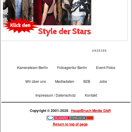
Kamerateam Berlin
Fotoagentur Berlin
Event-Fotos
Wir über uns
Mediadaten
B2B
Jobs
Impressum / Datenschutz
Kontakt
Copyright © 2001-2026 ·
HauptBruch Media GbR
Return to top of page