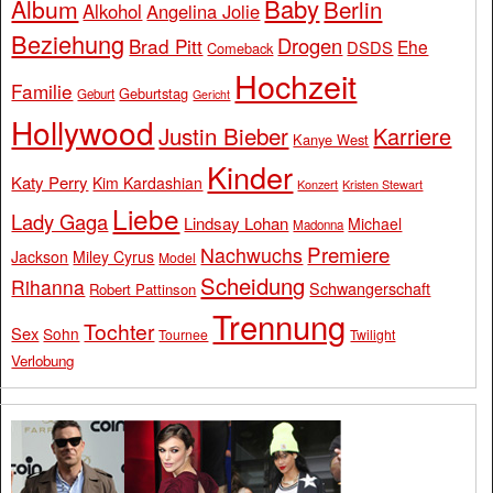
Baby
Album
Berlin
Alkohol
Angelina Jolie
Beziehung
Drogen
Brad Pitt
Ehe
DSDS
Comeback
Hochzeit
Familie
Geburtstag
Geburt
Gericht
Hollywood
Justin Bieber
Karriere
Kanye West
Kinder
Katy Perry
Kim Kardashian
Konzert
Kristen Stewart
Liebe
Lady Gaga
Lindsay Lohan
Michael
Madonna
Premiere
Nachwuchs
Jackson
Miley Cyrus
Model
Scheidung
Rihanna
Schwangerschaft
Robert Pattinson
Trennung
Tochter
Sex
Sohn
Tournee
Twilight
Verlobung