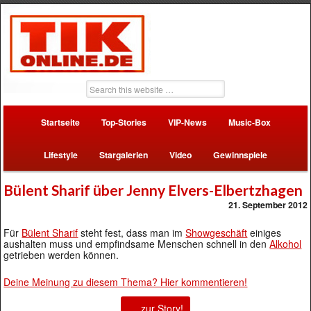
Startseite
Top-Stories
VIP-News
Music-Box
Lifestyle
Stargalerien
Video
Gewinnspiele
Bülent Sharif über Jenny Elvers-Elbertzhagen
21. September 2012
Für
Bülent Sharif
steht fest, dass man im
Showgeschäft
einiges
aushalten muss und empfindsame Menschen schnell in den
Alkohol
getrieben werden können.
Deine Meinung zu diesem Thema? Hier kommentieren!
… zur Story!