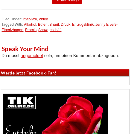
Filed Under:
Interview
,
Video
Tagged With:
Alkohol
,
Bülent Sharif
,
Druck
,
Entzugsklinik
,
Jenny Elvers-
Elbertzhagen
,
Promis
,
Showgeschäft
Speak Your Mind
Du musst
angemeldet
sein, um einen Kommentar abzugeben.
Werde jetzt Facebook-Fan!