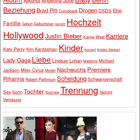
Alkohol
Angelina Jolie
Beziehung
Drogen
Brad Pitt
Ehe
DSDS
Comeback
Hochzeit
Familie
Geburtstag
Geburt
Gericht
Hollywood
Justin Bieber
Karriere
Kanye West
Kinder
Katy Perry
Kim Kardashian
Konzert
Kristen Stewart
Liebe
Lady Gaga
Lindsay Lohan
Michael
Madonna
Premiere
Nachwuchs
Jackson
Miley Cyrus
Model
Scheidung
Rihanna
Schwangerschaft
Robert Pattinson
Trennung
Tochter
Sex
Sohn
Tournee
Twilight
Verlobung