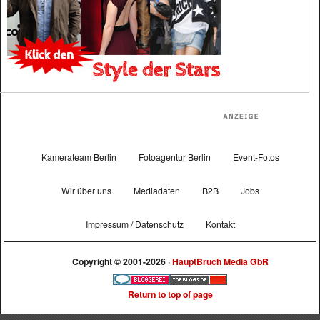
Kamerateam Berlin
Fotoagentur Berlin
Event-Fotos
Wir über uns
Mediadaten
B2B
Jobs
Impressum / Datenschutz
Kontakt
Copyright © 2001-2026 ·
HauptBruch Media GbR
Return to top of page