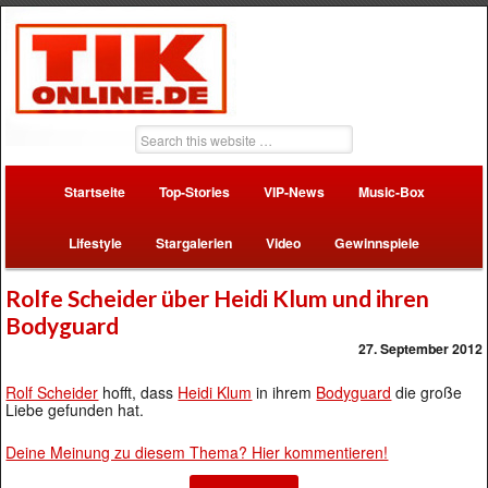
Startseite
Top-Stories
VIP-News
Music-Box
Lifestyle
Stargalerien
Video
Gewinnspiele
Rolfe Scheider über Heidi Klum und ihren
Bodyguard
27. September 2012
Rolf Scheider
hofft, dass
Heidi Klum
in ihrem
Bodyguard
die große
Liebe gefunden hat.
Deine Meinung zu diesem Thema? Hier kommentieren!