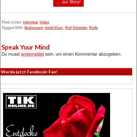
… zur Story!
Filed Under:
Interview
,
Video
Tagged With:
Bodyguard
,
Heidi Klum
,
Rolf Scheider
,
Rolfe
Speak Your Mind
Du musst
angemeldet
sein, um einen Kommentar abzugeben.
Werde jetzt Facebook-Fan!