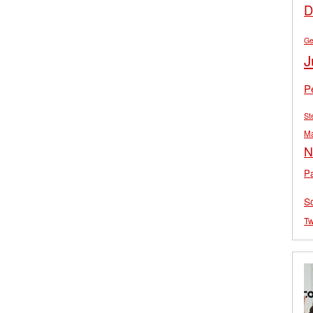
D
Ge
J
P
St
M
N
Pa
S
Tw