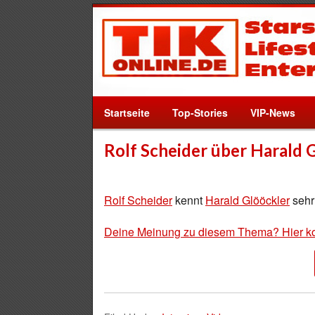
Startseite
Top-Stories
VIP-News
Rolf Scheider über Harald 
Rolf Scheider
kennt
Harald Glööckler
sehr
Deine Meinung zu diesem Thema? Hier k