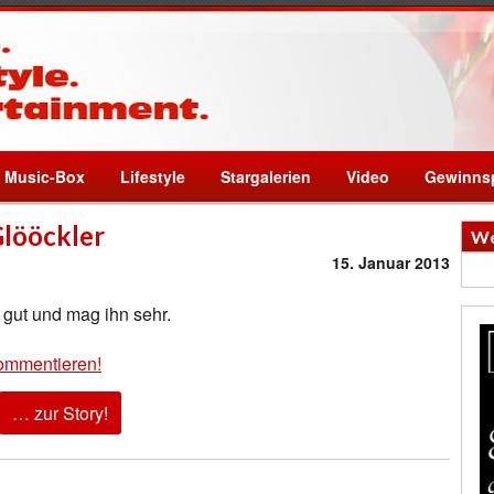
Music-Box
Lifestyle
Stargalerien
Video
Gewinnsp
Glööckler
We
15. Januar 2013
 gut und mag ihn sehr.
ommentieren!
… zur Story!