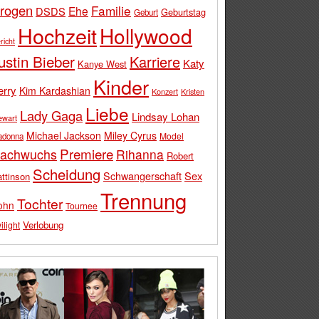
rogen
Familie
Ehe
DSDS
Geburtstag
Geburt
Hochzeit
Hollywood
richt
ustin Bieber
Karriere
Katy
Kanye West
Kinder
erry
Kim Kardashian
Konzert
Kristen
Liebe
Lady Gaga
Lindsay Lohan
ewart
Michael Jackson
Miley Cyrus
Model
adonna
Premiere
achwuchs
Rihanna
Robert
Scheidung
Schwangerschaft
Sex
ttinson
Trennung
Tochter
ohn
Tournee
Verlobung
ilight