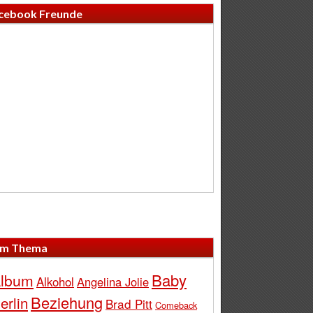
cebook Freunde
m Thema
Baby
lbum
Alkohol
Angelina Jolie
Beziehung
erlin
Brad Pitt
Comeback