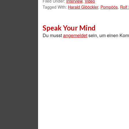
Filed Under:
Interview
,
Video
Tagged With:
Harald Glööckler
,
Pompöös
,
Rolf
Speak Your Mind
Du musst
angemeldet
sein, um einen Ko