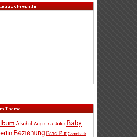
cebook Freunde
m Thema
Baby
lbum
Alkohol
Angelina Jolie
Beziehung
erlin
Brad Pitt
Comeback