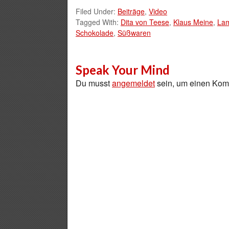
Filed Under:
Beiträge
,
Video
Tagged With:
Dita von Teese
,
Klaus Meine
,
Lam
Schokolade
,
Süßwaren
Speak Your Mind
Du musst
angemeldet
sein, um einen Ko