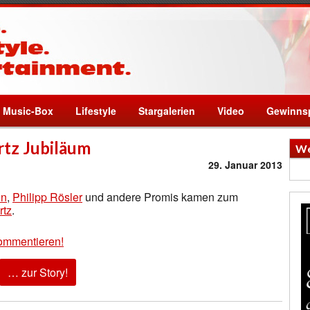
Music-Box
Lifestyle
Stargalerien
Video
Gewinnsp
rtz Jubiläum
We
29. Januar 2013
on
,
Philipp Rösler
und andere Promis kamen zum
rtz
.
ommentieren!
… zur Story!