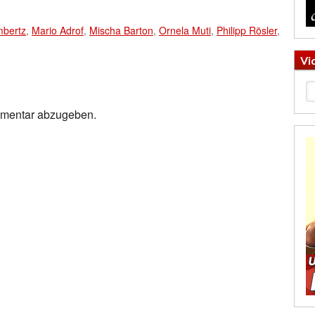
bertz
,
Mario Adrof
,
Mischa Barton
,
Ornela Muti
,
Philipp Rösler
,
Vi
mmentar abzugeben.