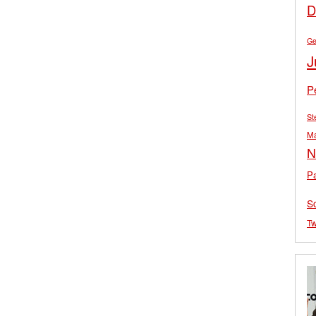
D
Ge
J
P
St
M
N
Pa
S
Tw