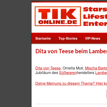
Startseite
Top-Stories
VIP-News
Dita von Teese beim Lambe
Dita von Teese
, Ornella Muti,
Mischa Bart
Jubiläum des
Süßwaren
herstellers
Lambe
Deine Meinung zu diesem Thema? Hier k