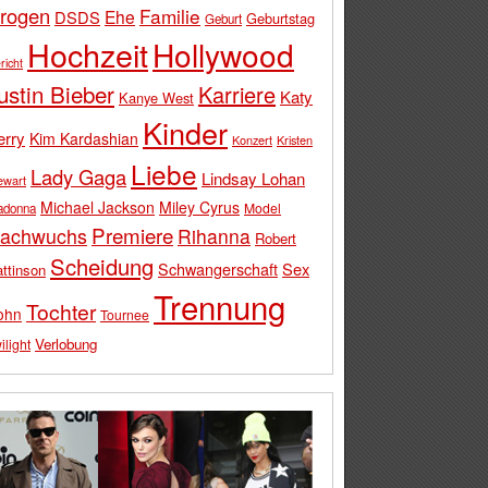
rogen
Familie
Ehe
DSDS
Geburtstag
Geburt
Hochzeit
Hollywood
richt
ustin Bieber
Karriere
Katy
Kanye West
Kinder
erry
Kim Kardashian
Konzert
Kristen
Liebe
Lady Gaga
Lindsay Lohan
ewart
Michael Jackson
Miley Cyrus
Model
adonna
Premiere
achwuchs
Rihanna
Robert
Scheidung
Schwangerschaft
Sex
ttinson
Trennung
Tochter
ohn
Tournee
Verlobung
ilight