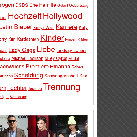
rogen
Familie
Ehe
DSDS
Geburtstag
Geburt
Hochzeit
Hollywood
richt
ustin Bieber
Karriere
Katy
Kanye West
Kinder
erry
Kim Kardashian
Konzert
Kristen
Liebe
Lady Gaga
Lindsay Lohan
ewart
Michael Jackson
Miley Cyrus
Model
adonna
Premiere
achwuchs
Rihanna
Robert
Scheidung
Schwangerschaft
Sex
ttinson
Trennung
Tochter
ohn
Tournee
Verlobung
ilight