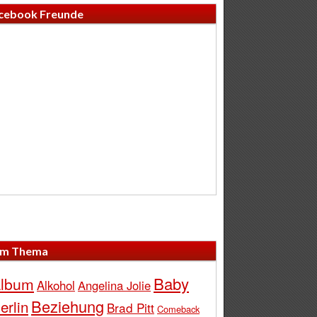
cebook Freunde
m Thema
Baby
lbum
Alkohol
Angelina Jolie
Beziehung
erlin
Brad Pitt
Comeback