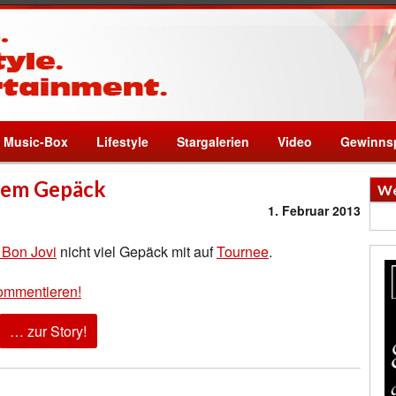
Music-Box
Lifestyle
Stargalerien
Video
Gewinnsp
htem Gepäck
We
1. Februar 2013
 Bon Jovi
nicht viel Gepäck mit auf
Tournee
.
ommentieren!
… zur Story!