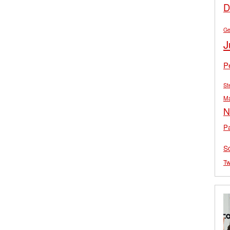
D
Ge
J
P
St
M
N
Pa
S
Tw