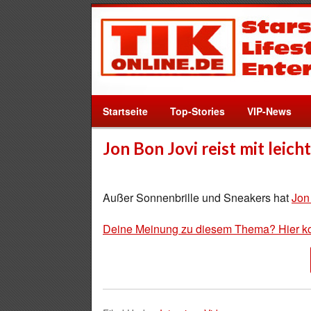
Startseite
Top-Stories
VIP-News
Jon Bon Jovi reist mit leic
Außer Sonnenbrille und Sneakers hat
Jon
Deine Meinung zu diesem Thema? Hier k