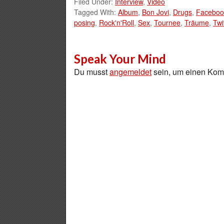
Filed Under:
Interview
,
Video
Tagged With:
Album
,
Bon Jovi
,
Drugs
,
Faceboo
posing
,
Rock'n'Roll
,
Sex
,
Tournee
,
Träume
,
Twi
Speak Your Mind
Du musst
angemeldet
sein, um einen Ko