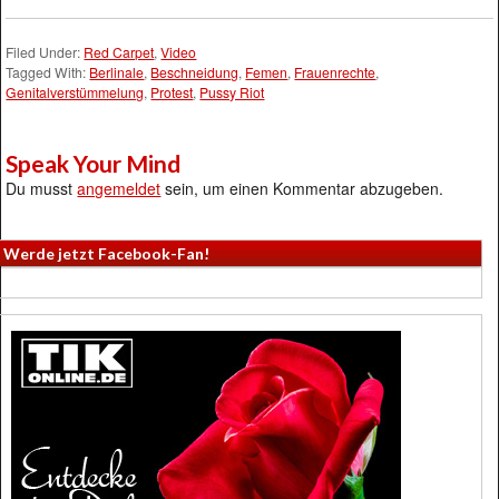
Filed Under:
Red Carpet
,
Video
Tagged With:
Berlinale
,
Beschneidung
,
Femen
,
Frauenrechte
,
Genitalverstümmelung
,
Protest
,
Pussy Riot
Speak Your Mind
Du musst
angemeldet
sein, um einen Kommentar abzugeben.
Werde jetzt Facebook-Fan!