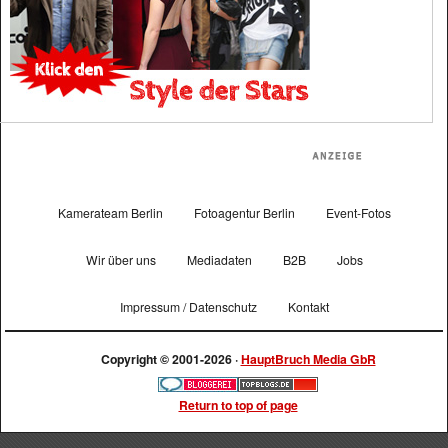
Kamerateam Berlin
Fotoagentur Berlin
Event-Fotos
Wir über uns
Mediadaten
B2B
Jobs
Impressum / Datenschutz
Kontakt
Copyright © 2001-2026 ·
HauptBruch Media GbR
Return to top of page