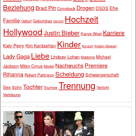
Beziehung
Drogen
Brad Pitt
Ehe
DSDS
Comeback
Hochzeit
Familie
Geburtstag
Geburt
Gericht
Hollywood
Justin Bieber
Karriere
Kanye West
Kinder
Katy Perry
Kim Kardashian
Konzert
Kristen Stewart
Liebe
Lady Gaga
Lindsay Lohan
Michael
Madonna
Premiere
Nachwuchs
Jackson
Miley Cyrus
Model
Scheidung
Rihanna
Schwangerschaft
Robert Pattinson
Trennung
Tochter
Sex
Sohn
Tournee
Twilight
Verlobung