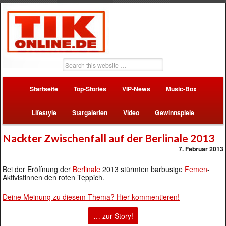
Startseite
Top-Stories
VIP-News
Music-Box
Lifestyle
Stargalerien
Video
Gewinnspiele
Nackter Zwischenfall auf der Berlinale 2013
7. Februar 2013
Bei der Eröffnung der
Berlinale
2013 stürmten barbusige
Femen
-
Aktivistinnen den roten Teppich.
Deine Meinung zu diesem Thema? Hier kommentieren!
… zur Story!