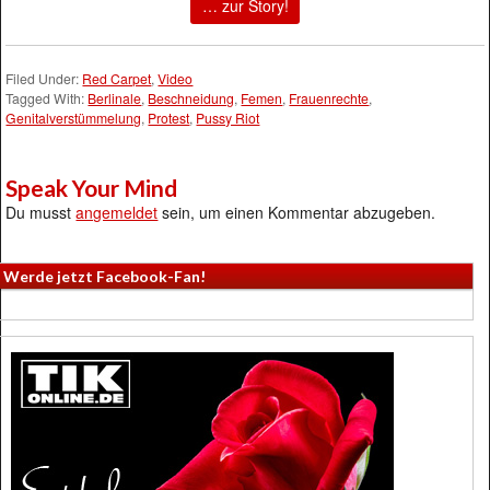
… zur Story!
Filed Under:
Red Carpet
,
Video
Tagged With:
Berlinale
,
Beschneidung
,
Femen
,
Frauenrechte
,
Genitalverstümmelung
,
Protest
,
Pussy Riot
Speak Your Mind
Du musst
angemeldet
sein, um einen Kommentar abzugeben.
Werde jetzt Facebook-Fan!