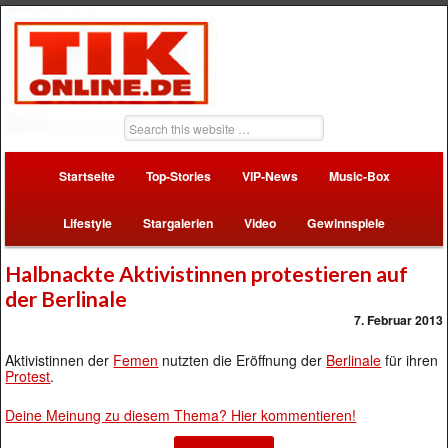
Startseite
Top-Stories
VIP-News
Music-Box
Lifestyle
Stargalerien
Video
Gewinnspiele
Halbnackte Aktivistinnen protestieren auf
der Berlinale
7. Februar 2013
Aktivistinnen der
Femen
nutzten die Eröffnung der
Berlinale
für ihren
Protest
.
Deine Meinung zu diesem Thema? Hier kommentieren!