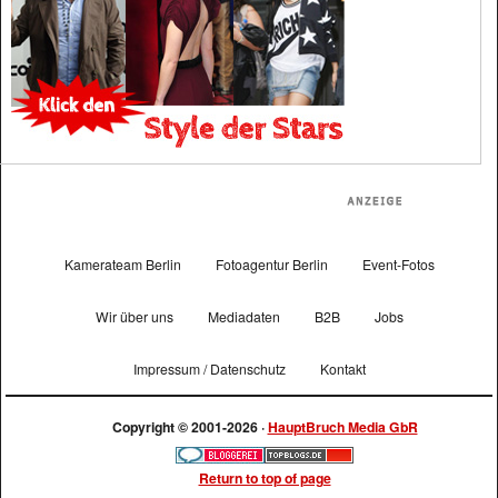
Kamerateam Berlin
Fotoagentur Berlin
Event-Fotos
Wir über uns
Mediadaten
B2B
Jobs
Impressum / Datenschutz
Kontakt
Copyright © 2001-2026 ·
HauptBruch Media GbR
Return to top of page