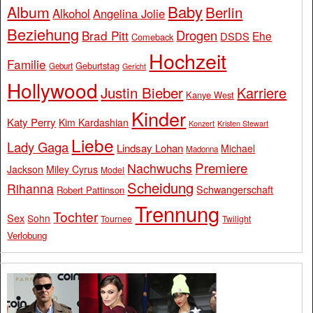
Baby
Album
Berlin
Alkohol
Angelina Jolie
Beziehung
Drogen
Brad Pitt
Ehe
DSDS
Comeback
Hochzeit
Familie
Geburtstag
Geburt
Gericht
Hollywood
Justin Bieber
Karriere
Kanye West
Kinder
Katy Perry
Kim Kardashian
Konzert
Kristen Stewart
Liebe
Lady Gaga
Lindsay Lohan
Michael
Madonna
Premiere
Nachwuchs
Jackson
Miley Cyrus
Model
Scheidung
Rihanna
Schwangerschaft
Robert Pattinson
Trennung
Tochter
Sex
Sohn
Tournee
Twilight
Verlobung