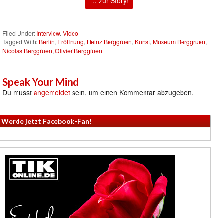
… zur Story!
Filed Under:
Interview
,
Video
Tagged With:
Berlin
,
Eröffnung
,
Heinz Berggruen
,
Kunst
,
Museum Berggruen
,
Nicolas Berggruen
,
Olivier Berggruen
Speak Your Mind
Du musst
angemeldet
sein, um einen Kommentar abzugeben.
Werde jetzt Facebook-Fan!