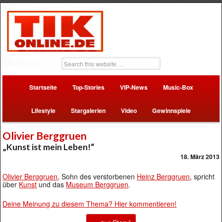
Startseite
Top-Stories
VIP-News
Music-Box
Lifestyle
Stargalerien
Video
Gewinnspiele
Olivier Berggruen
„Kunst ist mein Leben!“
18. März 2013
Olivier Berggruen
, Sohn des verstorbenen
Heinz Berggruen
, spricht
über
Kunst
und das
Museum Berggruen
.
Deine Meinung zu diesem Thema? Hier kommentieren!