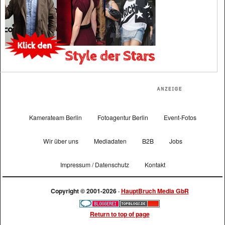
Kamerateam Berlin
Fotoagentur Berlin
Event-Fotos
Wir über uns
Mediadaten
B2B
Jobs
Impressum / Datenschutz
Kontakt
Copyright © 2001-2026 ·
HauptBruch Media GbR
Return to top of page