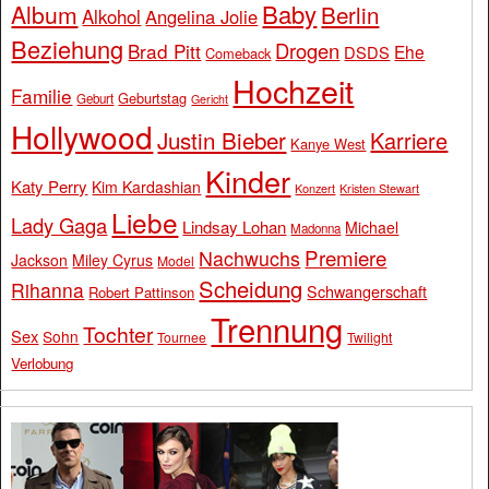
Baby
Album
Berlin
Alkohol
Angelina Jolie
Beziehung
Drogen
Brad Pitt
Ehe
DSDS
Comeback
Hochzeit
Familie
Geburtstag
Geburt
Gericht
Hollywood
Justin Bieber
Karriere
Kanye West
Kinder
Katy Perry
Kim Kardashian
Konzert
Kristen Stewart
Liebe
Lady Gaga
Lindsay Lohan
Michael
Madonna
Premiere
Nachwuchs
Jackson
Miley Cyrus
Model
Scheidung
Rihanna
Schwangerschaft
Robert Pattinson
Trennung
Tochter
Sex
Sohn
Tournee
Twilight
Verlobung