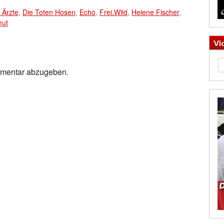
 Ärzte
,
Die Toten Hosen
,
Echo
,
Frei.Wild
,
Helene Fischer
,
ut
Vi
mmentar abzugeben.