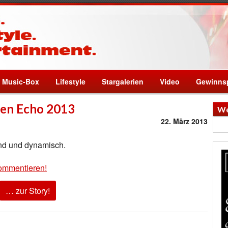
Music-Box
Lifestyle
Stargalerien
Video
Gewinnsp
den Echo 2013
We
22. März 2013
nd und dynamisch.
ommentieren!
… zur Story!