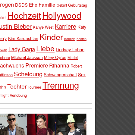
rogen
Familie
Ehe
DSDS
Geburtstag
Geburt
Hochzeit
Hollywood
richt
ustin Bieber
Karriere
Katy
Kanye West
Kinder
erry
Kim Kardashian
Konzert
Kristen
Liebe
Lady Gaga
Lindsay Lohan
ewart
Michael Jackson
Miley Cyrus
Model
adonna
Premiere
achwuchs
Rihanna
Robert
Scheidung
Schwangerschaft
Sex
ttinson
Trennung
Tochter
ohn
Tournee
Verlobung
ilight