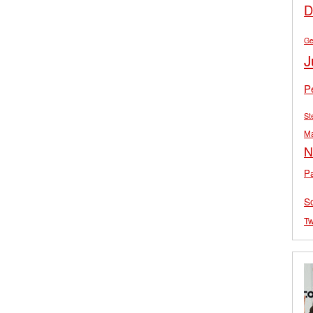
D
Ge
J
P
St
M
N
Pa
S
Tw