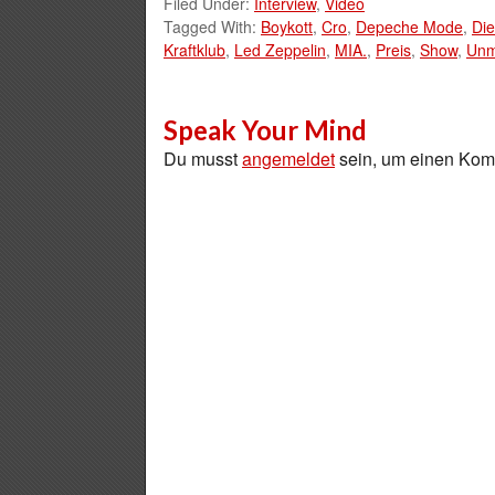
Filed Under:
Interview
,
Video
Tagged With:
Boykott
,
Cro
,
Depeche Mode
,
Die
Kraftklub
,
Led Zeppelin
,
MIA.
,
Preis
,
Show
,
Unm
Speak Your Mind
Du musst
angemeldet
sein, um einen Ko