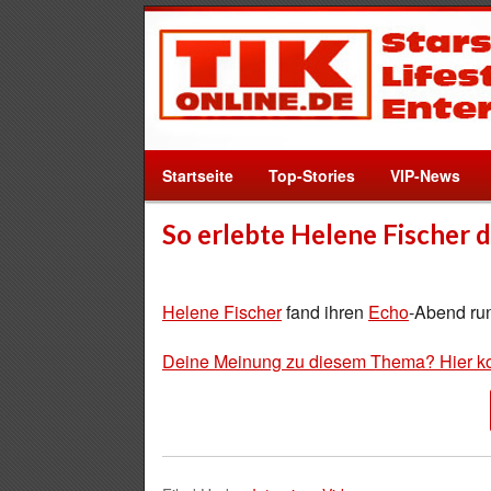
Startseite
Top-Stories
VIP-News
So erlebte Helene Fischer 
Helene Fischer
fand ihren
Echo
-Abend ru
Deine Meinung zu diesem Thema? Hier k