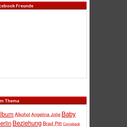
cebook Freunde
m Thema
Baby
lbum
Alkohol
Angelina Jolie
Beziehung
erlin
Brad Pitt
Comeback