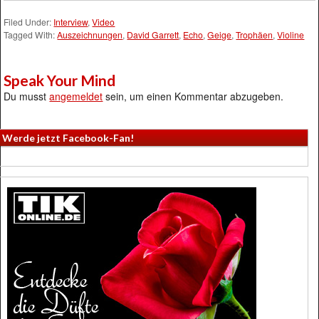
Filed Under:
Interview
,
Video
Tagged With:
Auszeichnungen
,
David Garrett
,
Echo
,
Geige
,
Trophäen
,
Violine
Speak Your Mind
Du musst
angemeldet
sein, um einen Kommentar abzugeben.
Werde jetzt Facebook-Fan!