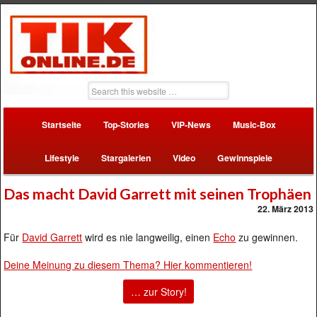
Startseite
Top-Stories
VIP-News
Music-Box
Lifestyle
Stargalerien
Video
Gewinnspiele
Das macht David Garrett mit seinen Trophäen
22. März 2013
Für
David Garrett
wird es nie langweilig, einen
Echo
zu gewinnen.
Deine Meinung zu diesem Thema? Hier kommentieren!
… zur Story!