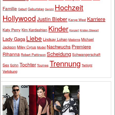
Hochzeit
Familie
Geburtstag
Geburt
Gericht
Hollywood
Justin Bieber
Karriere
Kanye West
Kinder
Katy Perry
Kim Kardashian
Konzert
Kristen Stewart
Liebe
Lady Gaga
Lindsay Lohan
Michael
Madonna
Premiere
Nachwuchs
Jackson
Miley Cyrus
Model
Scheidung
Rihanna
Schwangerschaft
Robert Pattinson
Trennung
Tochter
Sex
Sohn
Tournee
Twilight
Verlobung