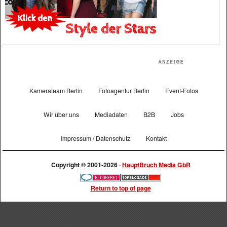
Kamerateam Berlin
Fotoagentur Berlin
Event-Fotos
Wir über uns
Mediadaten
B2B
Jobs
Impressum / Datenschutz
Kontakt
Copyright © 2001-2026 ·
HauptBruch Media GbR
Return to top of page