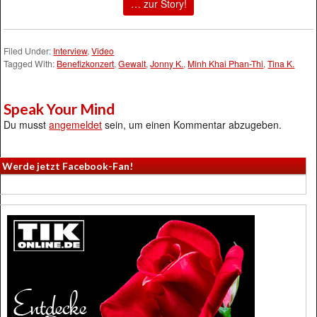
… zur Story!
Filed Under:
Interview
,
Video
Tagged With:
Benefizkonzert
,
Gewalt
,
Jonny K.
,
Minh Khai Phan-Thi
,
Tina K.
Speak Your Mind
Du musst
angemeldet
sein, um einen Kommentar abzugeben.
Werde jetzt Facebook-Fan!