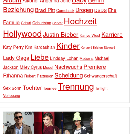
Alkohol
Angelina Jolie
Beziehung
Drogen
Brad Pitt
Ehe
DSDS
Comeback
Hochzeit
Familie
Geburtstag
Geburt
Gericht
Hollywood
Justin Bieber
Karriere
Kanye West
Kinder
Katy Perry
Kim Kardashian
Konzert
Kristen Stewart
Liebe
Lady Gaga
Lindsay Lohan
Michael
Madonna
Premiere
Nachwuchs
Jackson
Miley Cyrus
Model
Scheidung
Rihanna
Schwangerschaft
Robert Pattinson
Trennung
Tochter
Sex
Sohn
Tournee
Twilight
Verlobung