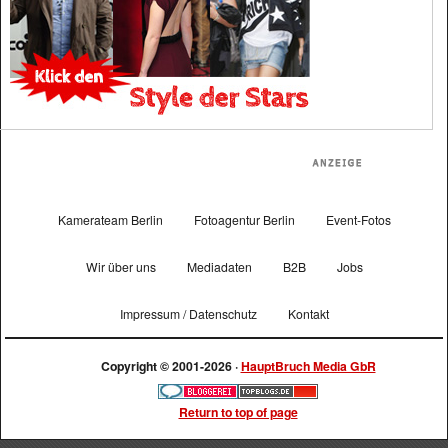
Kamerateam Berlin
Fotoagentur Berlin
Event-Fotos
Wir über uns
Mediadaten
B2B
Jobs
Impressum / Datenschutz
Kontakt
Copyright © 2001-2026 ·
HauptBruch Media GbR
Return to top of page