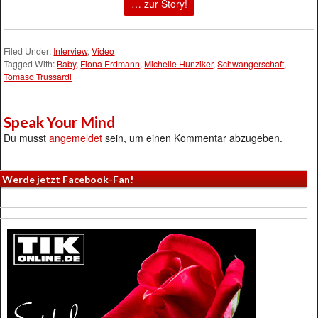
… zur Story!
Filed Under:
Interview
,
Video
Tagged With:
Baby
,
Fiona Erdmann
,
Michelle Hunziker
,
Schwangerschaft
,
Tomaso Trussardi
Speak Your Mind
Du musst
angemeldet
sein, um einen Kommentar abzugeben.
Werde jetzt Facebook-Fan!