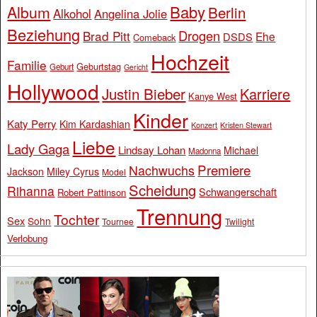
Baby
Album
Berlin
Alkohol
Angelina Jolie
Beziehung
Drogen
Brad Pitt
Ehe
DSDS
Comeback
Hochzeit
Familie
Geburtstag
Geburt
Gericht
Hollywood
Justin Bieber
Karriere
Kanye West
Kinder
Katy Perry
Kim Kardashian
Konzert
Kristen Stewart
Liebe
Lady Gaga
Lindsay Lohan
Michael
Madonna
Premiere
Nachwuchs
Jackson
Miley Cyrus
Model
Scheidung
Rihanna
Schwangerschaft
Robert Pattinson
Trennung
Tochter
Sex
Sohn
Tournee
Twilight
Verlobung