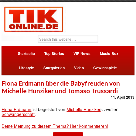
Startseite
Top-Stories
VIP-News
Music-Box
Lifestyle
Stargalerien
Video
Gewinnspiele
Fiona Erdmann über die Babyfreuden von
Michelle Hunziker und Tomaso Trussardi
11. April 2013
Fiona Erdmann
ist begeistert von
Michelle Hunziker
s zweiter
Schwangerschaft
.
Deine Meinung zu diesem Thema? Hier kommentieren!