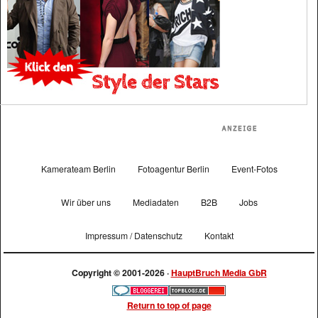
Kamerateam Berlin
Fotoagentur Berlin
Event-Fotos
Wir über uns
Mediadaten
B2B
Jobs
Impressum / Datenschutz
Kontakt
Copyright © 2001-2026 ·
HauptBruch Media GbR
Return to top of page