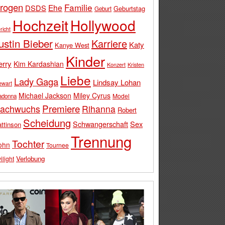
rogen
Familie
Ehe
DSDS
Geburtstag
Geburt
Hochzeit
Hollywood
richt
ustin Bieber
Karriere
Katy
Kanye West
Kinder
erry
Kim Kardashian
Konzert
Kristen
Liebe
Lady Gaga
Lindsay Lohan
ewart
Michael Jackson
Miley Cyrus
Model
adonna
Premiere
achwuchs
Rihanna
Robert
Scheidung
Schwangerschaft
Sex
ttinson
Trennung
Tochter
ohn
Tournee
Verlobung
ilight