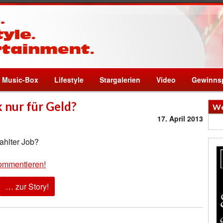
Music-Box
Lifestyle
Stargalerien
Video
Gewinnsp
 nur für Geld?
We
17. April 2013
ahlter Job?
ommentieren!
… zur Story!