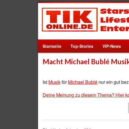
Startseite
Top-Stories
VIP-News
Macht Michael Bublé Musik
Ist
Musik
für
Michael Bublé
nur ein gut bez
Deine Meinung zu diesem Thema? Hier k