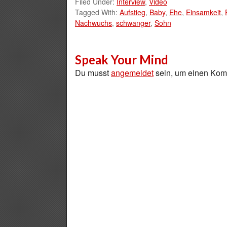
Filed Under:
Interview
,
Video
Tagged With:
Aufstieg
,
Baby
,
Ehe
,
Einsamkeit
,
Nachwuchs
,
schwanger
,
Sohn
Speak Your Mind
Du musst
angemeldet
sein, um einen Ko