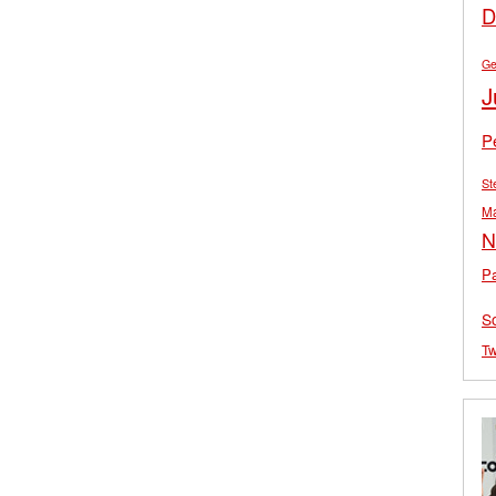
D
Ge
J
P
St
M
N
Pa
S
Tw