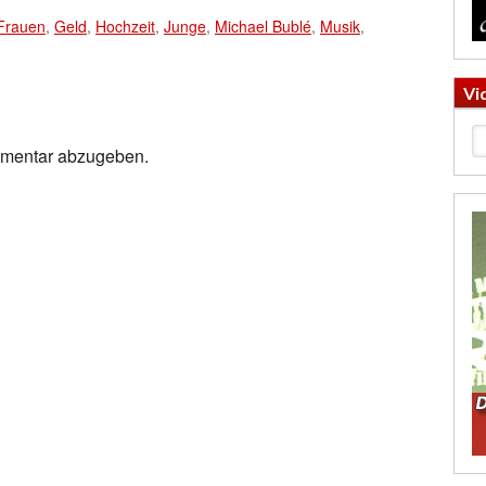
Frauen
,
Geld
,
Hochzeit
,
Junge
,
Michael Bublé
,
Musik
,
Vi
mmentar abzugeben.