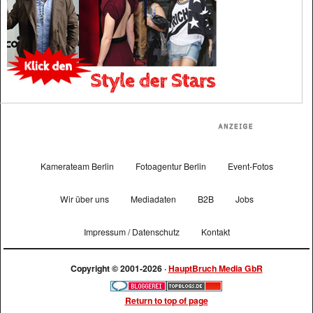
Kamerateam Berlin
Fotoagentur Berlin
Event-Fotos
Wir über uns
Mediadaten
B2B
Jobs
Impressum / Datenschutz
Kontakt
Copyright © 2001-2026 ·
HauptBruch Media GbR
Return to top of page