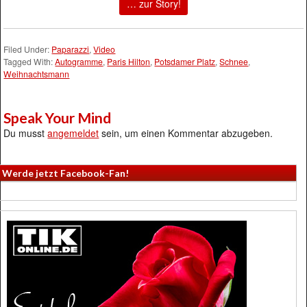
… zur Story!
Filed Under:
Paparazzi
,
Video
Tagged With:
Autogramme
,
Paris Hilton
,
Potsdamer Platz
,
Schnee
,
Weihnachtsmann
Speak Your Mind
Du musst
angemeldet
sein, um einen Kommentar abzugeben.
Werde jetzt Facebook-Fan!