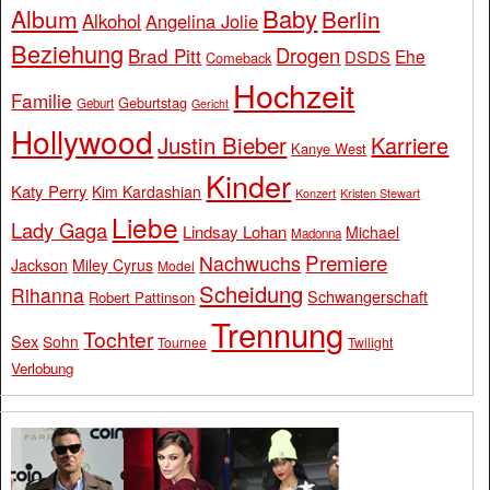
Baby
Album
Berlin
Alkohol
Angelina Jolie
Beziehung
Drogen
Brad Pitt
Ehe
DSDS
Comeback
Hochzeit
Familie
Geburtstag
Geburt
Gericht
Hollywood
Justin Bieber
Karriere
Kanye West
Kinder
Katy Perry
Kim Kardashian
Konzert
Kristen Stewart
Liebe
Lady Gaga
Lindsay Lohan
Michael
Madonna
Premiere
Nachwuchs
Jackson
Miley Cyrus
Model
Scheidung
Rihanna
Schwangerschaft
Robert Pattinson
Trennung
Tochter
Sex
Sohn
Tournee
Twilight
Verlobung