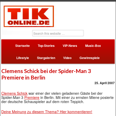
Startseite
Top-Stories
VIP-News
Music-Box
Lifestyle
Stargalerien
Video
Gewinnspiele
Clemens Schick bei der Spider-Man 3
Premiere in Berlin
25. April 2007
Clemens Schick
war einer der vielen geladenen Gäste bei der
Spider-Man 3
Premiere
in Berlin. Mit einer zu ernsten Miene posierte
der deutsche Schauspieler auf dem roten Teppich.
Deine Meinung zu diesem Thema? Hier kommentieren!