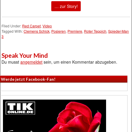
… zur Story!
Filed Under:
Red Carpet
,
Video
Tagged With:
Clemens Schick
,
Posieren
,
Premiere
,
Roter Teppich
,
Spieder-Man
3
Speak Your Mind
Du musst
angemeldet
sein, um einen Kommentar abzugeben.
Werde jetzt Facebook-Fan!