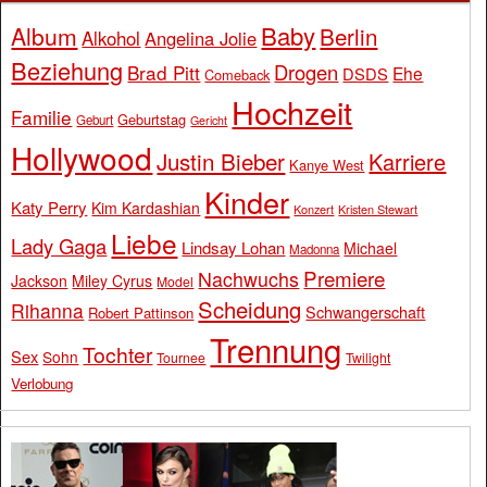
Baby
Album
Berlin
Alkohol
Angelina Jolie
Beziehung
Drogen
Brad Pitt
Ehe
DSDS
Comeback
Hochzeit
Familie
Geburtstag
Geburt
Gericht
Hollywood
Justin Bieber
Karriere
Kanye West
Kinder
Katy Perry
Kim Kardashian
Konzert
Kristen Stewart
Liebe
Lady Gaga
Lindsay Lohan
Michael
Madonna
Premiere
Nachwuchs
Jackson
Miley Cyrus
Model
Scheidung
Rihanna
Schwangerschaft
Robert Pattinson
Trennung
Tochter
Sex
Sohn
Tournee
Twilight
Verlobung