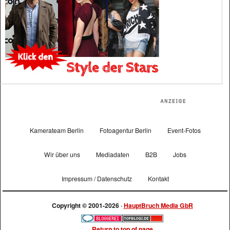
Kamerateam Berlin
Fotoagentur Berlin
Event-Fotos
Wir über uns
Mediadaten
B2B
Jobs
Impressum / Datenschutz
Kontakt
Copyright © 2001-2026 ·
HauptBruch Media GbR
Return to top of page