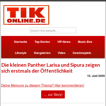
Startseite
Top-Stories
VIP-News
Music-Box
Lifestyle
Stargalerien
Video
Gewinnspiele
Die kleinen Panther Larisa und Sipura zeigen
sich erstmals der Öffentlichkeit
10. Juni 2009
Deine Meinung zu diesem Thema? Hier kommentieren!
… zur Story!