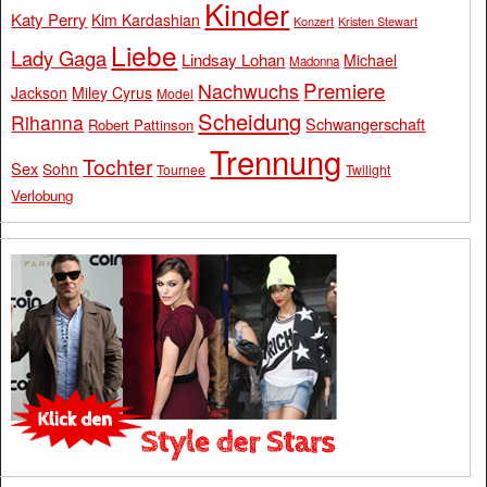
Kinder
Katy Perry
Kim Kardashian
Konzert
Kristen Stewart
Liebe
Lady Gaga
Lindsay Lohan
Michael
Madonna
Premiere
Nachwuchs
Jackson
Miley Cyrus
Model
Scheidung
Rihanna
Schwangerschaft
Robert Pattinson
Trennung
Tochter
Sex
Sohn
Tournee
Twilight
Verlobung