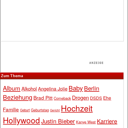
Zum Thema
Baby
Album
Berlin
Alkohol
Angelina Jolie
Beziehung
Drogen
Brad Pitt
Ehe
DSDS
Comeback
Hochzeit
Familie
Geburtstag
Geburt
Gericht
Hollywood
Justin Bieber
Karriere
Kanye West