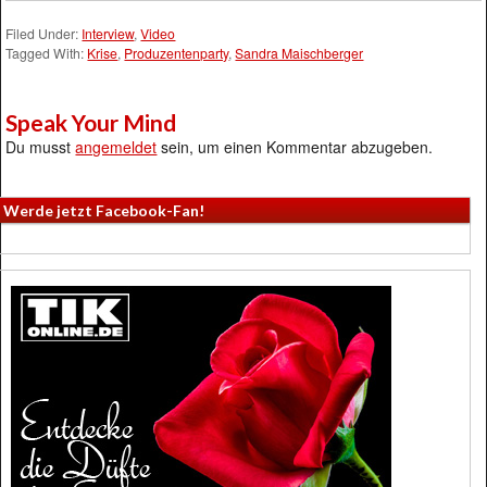
Filed Under:
Interview
,
Video
Tagged With:
Krise
,
Produzentenparty
,
Sandra Maischberger
Speak Your Mind
Du musst
angemeldet
sein, um einen Kommentar abzugeben.
Werde jetzt Facebook-Fan!