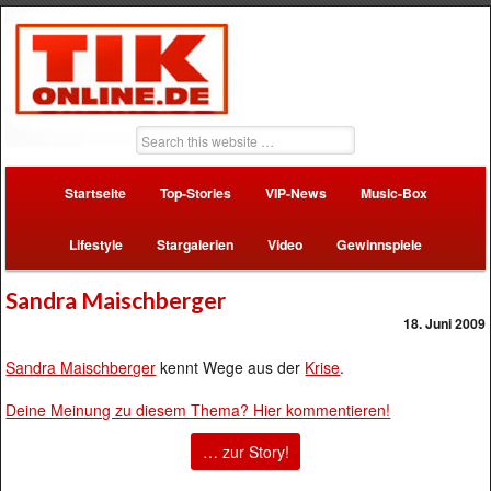
Startseite
Top-Stories
VIP-News
Music-Box
Lifestyle
Stargalerien
Video
Gewinnspiele
Sandra Maischberger
18. Juni 2009
Sandra Maischberger
kennt Wege aus der
Krise
.
Deine Meinung zu diesem Thema? Hier kommentieren!
… zur Story!