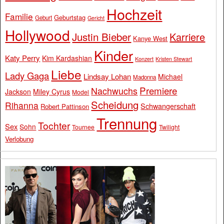
Hochzeit
Familie
Geburtstag
Geburt
Gericht
Hollywood
Justin Bieber
Karriere
Kanye West
Kinder
Katy Perry
Kim Kardashian
Konzert
Kristen Stewart
Liebe
Lady Gaga
Lindsay Lohan
Michael
Madonna
Premiere
Nachwuchs
Jackson
Miley Cyrus
Model
Scheidung
Rihanna
Schwangerschaft
Robert Pattinson
Trennung
Tochter
Sex
Sohn
Tournee
Twilight
Verlobung