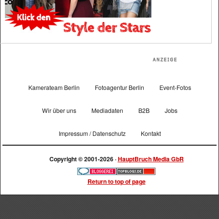
Kamerateam Berlin
Fotoagentur Berlin
Event-Fotos
Wir über uns
Mediadaten
B2B
Jobs
Impressum / Datenschutz
Kontakt
Copyright © 2001-2026 ·
HauptBruch Media GbR
Return to top of page