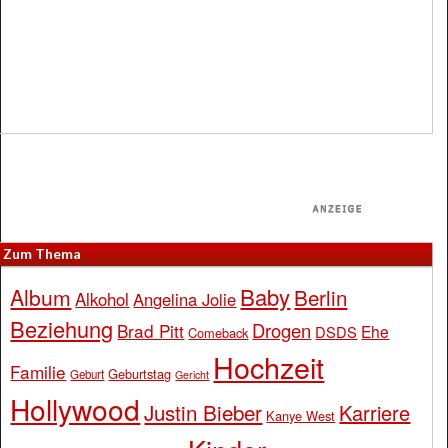
Zum Thema
Baby
Album
Berlin
Alkohol
Angelina Jolie
Beziehung
Drogen
Brad Pitt
Ehe
DSDS
Comeback
Hochzeit
Familie
Geburtstag
Geburt
Gericht
Hollywood
Justin Bieber
Karriere
Kanye West