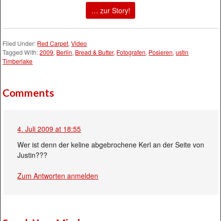
… zur Story!
Filed Under:
Red Carpet
,
Video
Tagged With:
2009
,
Berlin
,
Bread & Butter
,
Fotografen
,
Posieren
,
ustin
Timberlake
Comments
4. Juli 2009 at 18:55
Wer ist denn der keline abgebrochene Kerl an der Seite von
Justin???
Zum Antworten anmelden