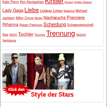
Kinder
Katy Perry
Kim Kardashian
Konzert
Kristen Stewart
Liebe
Lady Gaga
Lindsay Lohan
Michael
Madonna
Premiere
Nachwuchs
Jackson
Miley Cyrus
Model
Scheidung
Rihanna
Schwangerschaft
Robert Pattinson
Trennung
Tochter
Sex
Sohn
Tournee
Twilight
Verlobung