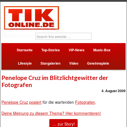
Startseite
Top-Stories
VIP-News
Music-Box
Lifestyle
Stargalerien
Video
Gewinnspiele
Penelope Cruz im Blitzlichtgewitter der
Fotografen
4. August 2009
Penelope Cruz
posiert
für die wartenden
Fotografen
.
Deine Meinung zu diesem Thema? Hier kommentieren!
… zur Story!