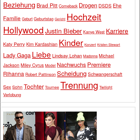
Beziehung
Drogen
Brad Pitt
Ehe
DSDS
Comeback
Hochzeit
Familie
Geburtstag
Geburt
Gericht
Hollywood
Justin Bieber
Karriere
Kanye West
Kinder
Katy Perry
Kim Kardashian
Konzert
Kristen Stewart
Liebe
Lady Gaga
Lindsay Lohan
Michael
Madonna
Premiere
Nachwuchs
Jackson
Miley Cyrus
Model
Scheidung
Rihanna
Schwangerschaft
Robert Pattinson
Trennung
Tochter
Sex
Sohn
Tournee
Twilight
Verlobung