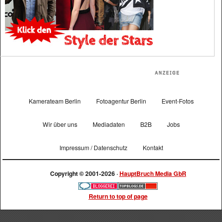
Kamerateam Berlin
Fotoagentur Berlin
Event-Fotos
Wir über uns
Mediadaten
B2B
Jobs
Impressum / Datenschutz
Kontakt
Copyright © 2001-2026 ·
HauptBruch Media GbR
Return to top of page