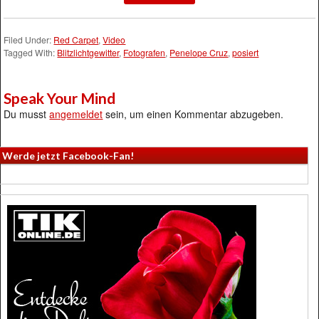
Filed Under:
Red Carpet
,
Video
Tagged With:
Blitzlichtgewitter
,
Fotografen
,
Penelope Cruz
,
posiert
Speak Your Mind
Du musst
angemeldet
sein, um einen Kommentar abzugeben.
Werde jetzt Facebook-Fan!