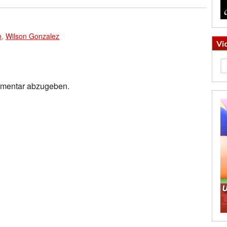
n
,
Wilson Gonzalez
Vi
mmentar abzugeben.