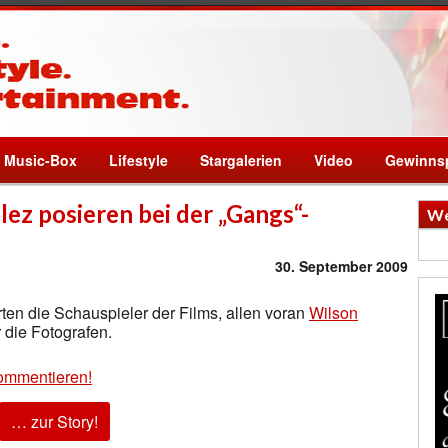
Music-Box
Lifestyle
Stargalerien
Video
Gewinnsp
ez posieren bei der „Gangs“-
We
30. September 2009
rten die Schauspieler der Films, allen voran
Wilson
 die Fotografen.
ommentieren!
… zur Story!