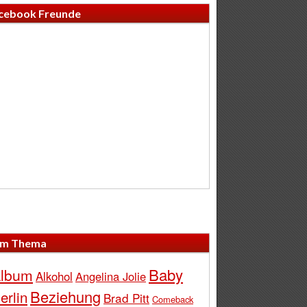
cebook Freunde
m Thema
Baby
lbum
Alkohol
Angelina Jolie
Beziehung
erlin
Brad Pitt
Comeback