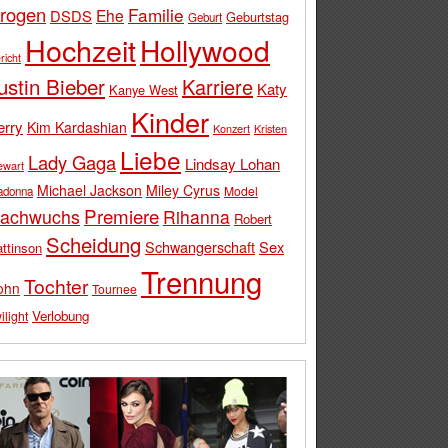
rogen
Familie
Ehe
DSDS
Geburtstag
Geburt
Hochzeit
Hollywood
richt
ustin Bieber
Karriere
Katy
Kanye West
Kinder
erry
Kim Kardashian
Konzert
Kristen
Liebe
Lady Gaga
Lindsay Lohan
ewart
Michael Jackson
Miley Cyrus
Model
adonna
Premiere
achwuchs
Rihanna
Robert
Scheidung
Schwangerschaft
Sex
ttinson
Trennung
Tochter
ohn
Tournee
Verlobung
ilight