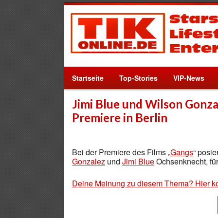
Startseite
Top-Stories
VIP-News
Jimi Blue und Wilson Gonzal
Premiere in Berlin
Bei der Premiere des Films „
Gangs
“ posie
Gonzalez
und
Jimi Blue
Ochsenknecht, für
Deine Meinung zu diesem Thema? Hier k