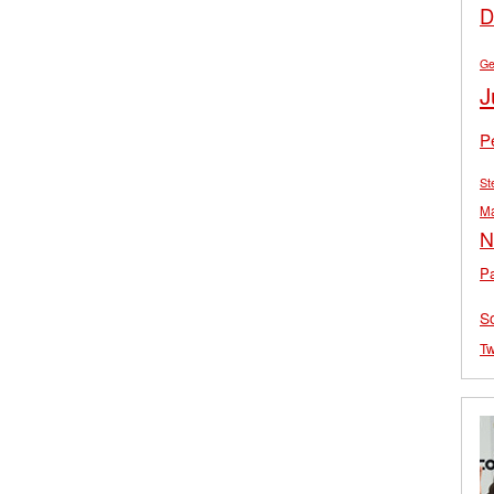
D
Ge
J
P
St
M
N
Pa
S
Tw