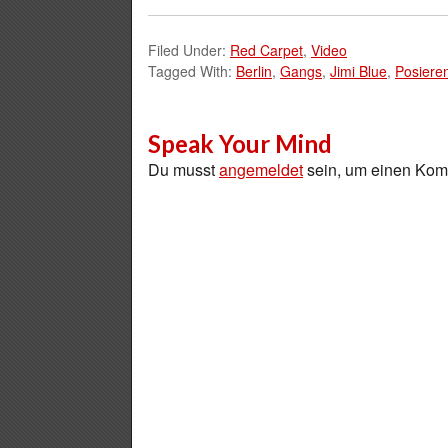
Filed Under:
Red Carpet
,
Video
Tagged With:
Berlin
,
Gangs
,
Jimi Blue
,
Posiere
Speak Your Mind
Du musst
angemeldet
sein, um einen Ko