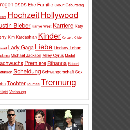
rogen
Familie
Ehe
DSDS
Geburtstag
Geburt
Hochzeit
Hollywood
richt
ustin Bieber
Karriere
Katy
Kanye West
Kinder
erry
Kim Kardashian
Konzert
Kristen
Liebe
Lady Gaga
Lindsay Lohan
ewart
Michael Jackson
Miley Cyrus
Model
adonna
Premiere
achwuchs
Rihanna
Robert
Scheidung
Schwangerschaft
Sex
ttinson
Trennung
Tochter
ohn
Tournee
Verlobung
ilight