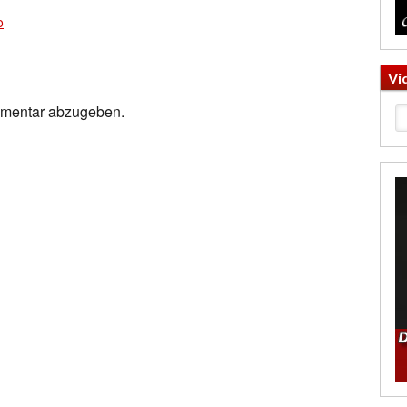
o
Vi
mmentar abzugeben.