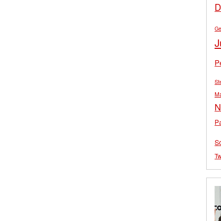
D
Ge
J
P
St
M
N
Pa
S
Tw