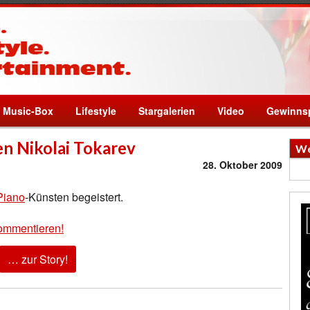
Music-Box
Lifestyle
Stargalerien
Video
Gewinnsp
en Nikolai Tokarev
We
28. Oktober 2009
Piano
-Künsten begeistert.
ommentieren!
… zur Story!