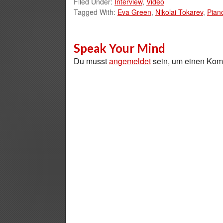
Filed Under:
Interview
,
Video
Tagged With:
Eva Green
,
Nikolai Tokarev
,
Pian
Speak Your Mind
Du musst
angemeldet
sein, um einen Ko