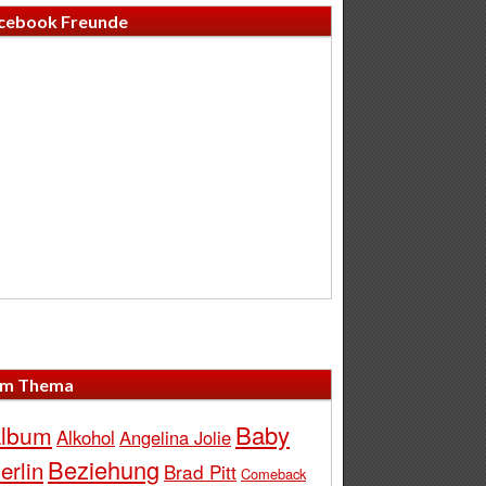
cebook Freunde
m Thema
Baby
lbum
Alkohol
Angelina Jolie
Beziehung
erlin
Brad Pitt
Comeback