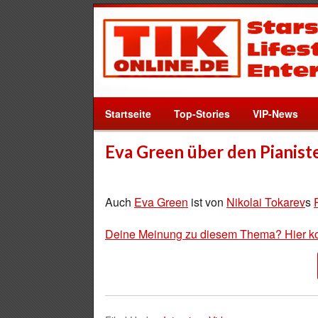
Startseite
Top-Stories
VIP-News
Eva Green über den Pianist
Auch
Eva Green
ist von
Nikolai Tokarev
s
Deine Meinung zu diesem Thema? Hier k