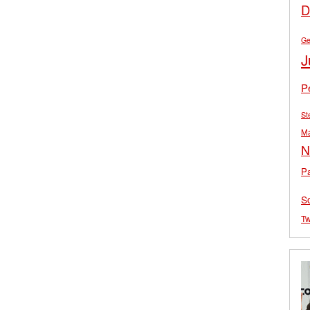
D
Ge
J
P
St
M
N
Pa
S
Tw