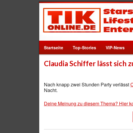
Startseite
Top-Stories
VIP-News
Claudia Schiffer lässt sich
Nach knapp zwei Stunden Party verlässt
C
Nacht.
Deine Meinung zu diesem Thema? Hier k