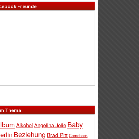
cebook Freunde
m Thema
Baby
lbum
Alkohol
Angelina Jolie
Beziehung
erlin
Brad Pitt
Comeback