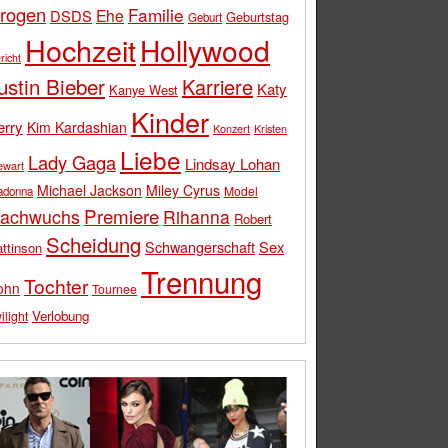
rogen
Familie
Ehe
DSDS
Geburtstag
Geburt
Hochzeit
Hollywood
richt
ustin Bieber
Karriere
Katy
Kanye West
Kinder
erry
Kim Kardashian
Konzert
Kristen
Liebe
Lady Gaga
Lindsay Lohan
ewart
Michael Jackson
Miley Cyrus
Model
adonna
Premiere
achwuchs
Rihanna
Robert
Scheidung
Schwangerschaft
Sex
ttinson
Trennung
Tochter
ohn
Tournee
Verlobung
ilight