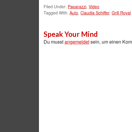
Filed Under:
Paparazzi
,
Video
Tagged With:
Auto
,
Claudia Schiffer
,
Grill Royal
Speak Your Mind
Du musst
angemeldet
sein, um einen Ko