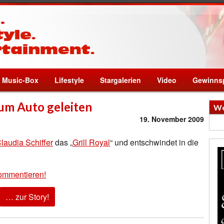
Music-Box
Lifestyle
Stargalerien
Video
Gewinnsp
 zum Auto geleiten
We
19. November 2009
laudia Schiffer
das „
Grill Royal
“ und entschwindet in die
ommentieren!
… zur Story!