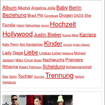
Baby
Album
Berlin
Alkohol
Angelina Jolie
Beziehung
Drogen
Brad Pitt
Ehe
DSDS
Comeback
Hochzeit
Familie
Geburtstag
Geburt
Gericht
Hollywood
Justin Bieber
Karriere
Kanye West
Kinder
Katy Perry
Kim Kardashian
Konzert
Kristen Stewart
Liebe
Lady Gaga
Lindsay Lohan
Michael
Madonna
Premiere
Nachwuchs
Jackson
Miley Cyrus
Model
Scheidung
Rihanna
Schwangerschaft
Robert Pattinson
Trennung
Tochter
Sex
Sohn
Tournee
Twilight
Verlobung