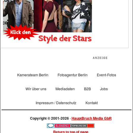
Kamerateam Berlin
Fotoagentur Berlin
Event-Fotos
Wir über uns
Mediadaten
B2B
Jobs
Impressum / Datenschutz
Kontakt
Copyright © 2001-2026 ·
HauptBruch Media GbR
Return to top of page