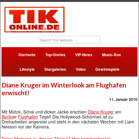
Startseite
Top-Stories
VIP-News
Music-Box
Lifestyle
Stargalerien
Video
Gewinnspiele
Diane Kruger im Winterlook am Flughafen
erwischt!
11. Januar 2010
Mit Mütze, Schal und dicker Jacke erschien
Diane Kruger
am
Berlin
er
Flughafen
Tegel! Die Hollywood-Schönheit ist zu
Dreharbeiten angereist und steht in den nächsten Wochen mit Liam
Neeson vor der Kamera.
Deine Meinung zu diesem Thema? Hier kommentieren!