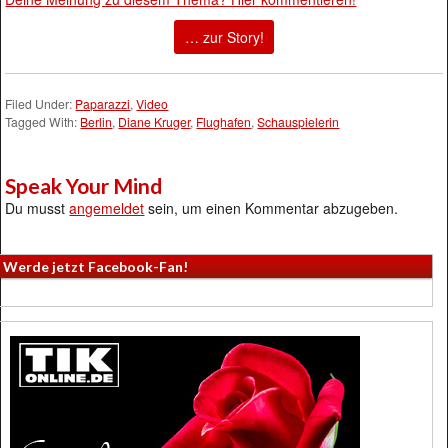
… zur Story!
Filed Under:
Paparazzi
,
Video
Tagged With:
Berlin
,
Diane Kruger
,
Flughafen
,
Schauspielerin
Speak Your Mind
Du musst
angemeldet
sein, um einen Kommentar abzugeben.
Werde jetzt Facebook-Fan!