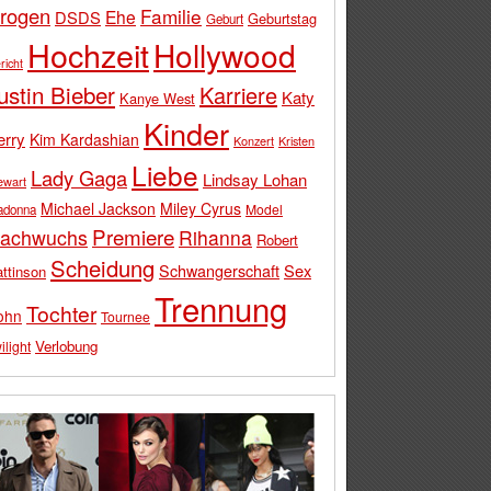
rogen
Familie
Ehe
DSDS
Geburtstag
Geburt
Hochzeit
Hollywood
richt
ustin Bieber
Karriere
Katy
Kanye West
Kinder
erry
Kim Kardashian
Konzert
Kristen
Liebe
Lady Gaga
Lindsay Lohan
ewart
Michael Jackson
Miley Cyrus
Model
adonna
Premiere
achwuchs
Rihanna
Robert
Scheidung
Schwangerschaft
Sex
ttinson
Trennung
Tochter
ohn
Tournee
Verlobung
ilight