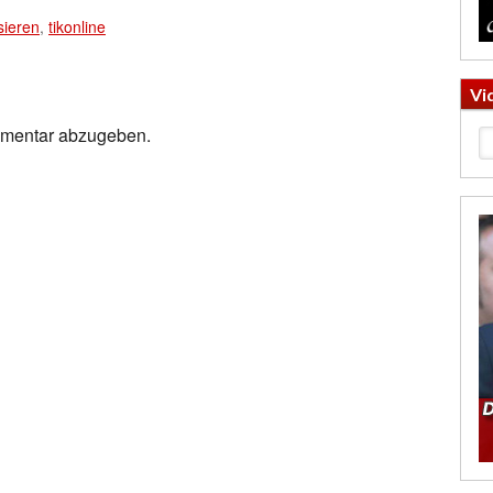
sieren
,
tikonline
Vi
mmentar abzugeben.