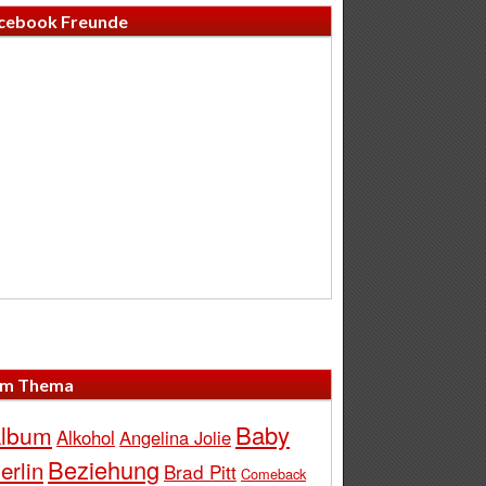
cebook Freunde
m Thema
Baby
lbum
Alkohol
Angelina Jolie
Beziehung
erlin
Brad Pitt
Comeback