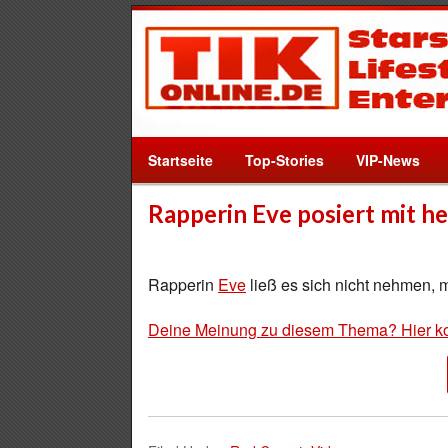
Startseite
Top-Stories
VIP-News
Rapperin Eve posiert mit h
Rapperin
Eve
ließ es sich nicht nehmen, 
Deine Meinung zu diesem Thema? Hier k