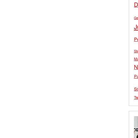
D
Ge
J
P
St
M
N
Pa
S
Tw