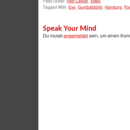
Filed Under:
Red Carpet
,
Video
Tagged With:
Eve
,
Gumball3000
,
Hamburg
,
Po
Speak Your Mind
Du musst
angemeldet
sein, um einen Ko