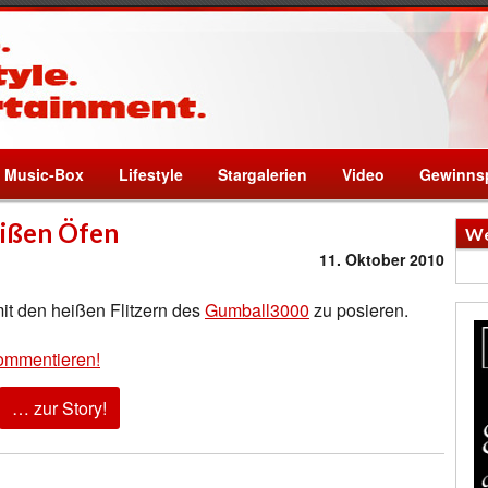
Music-Box
Lifestyle
Stargalerien
Video
Gewinnsp
eißen Öfen
We
11. Oktober 2010
mit den heißen Flitzern des
Gumball3000
zu posieren.
ommentieren!
… zur Story!