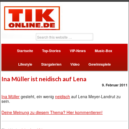
Startseite
Top-Stories
VIP-News
Music-Box
Lifestyle
Stargalerien
Video
Gewinnspiele
Ina Müller ist neidisch auf Lena
9. Februar 2011
Ina Müller
gesteht, ein wenig
neidisch
auf Lena Meyer-Landrut zu
sein.
Deine Meinung zu diesem Thema? Hier kommentieren!