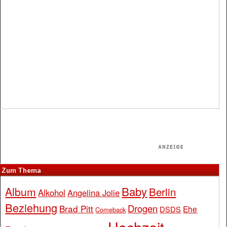
Zum Thema
Baby
Album
Berlin
Alkohol
Angelina Jolie
Beziehung
Drogen
Brad Pitt
Ehe
DSDS
Comeback
Hochzeit