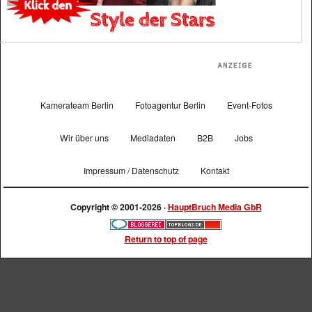
Kamerateam Berlin
Fotoagentur Berlin
Event-Fotos
Wir über uns
Mediadaten
B2B
Jobs
Impressum / Datenschutz
Kontakt
Copyright © 2001-2026 ·
HauptBruch Media GbR
Return to top of page