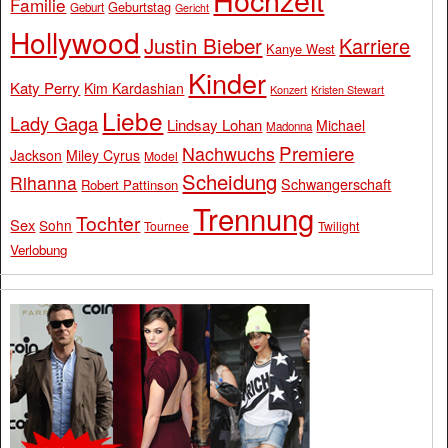
Familie
Geburtstag
Geburt
Gericht
Hollywood
Justin Bieber
Karriere
Kanye West
Kinder
Katy Perry
Kim Kardashian
Konzert
Kristen Stewart
Liebe
Lady Gaga
Lindsay Lohan
Michael
Madonna
Premiere
Nachwuchs
Jackson
Miley Cyrus
Model
Scheidung
Rihanna
Schwangerschaft
Robert Pattinson
Trennung
Tochter
Sex
Sohn
Tournee
Twilight
Verlobung