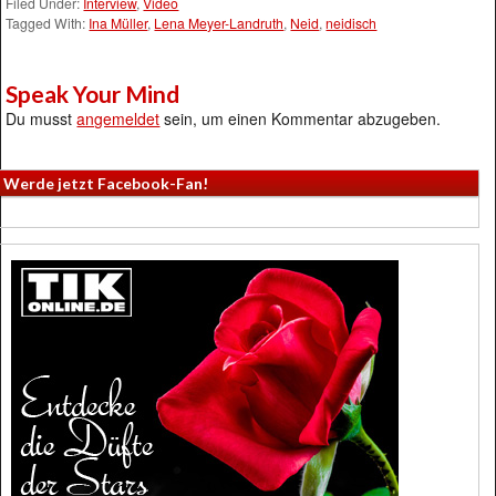
Filed Under:
Interview
,
Video
Tagged With:
Ina Müller
,
Lena Meyer-Landruth
,
Neid
,
neidisch
Speak Your Mind
Du musst
angemeldet
sein, um einen Kommentar abzugeben.
Werde jetzt Facebook-Fan!