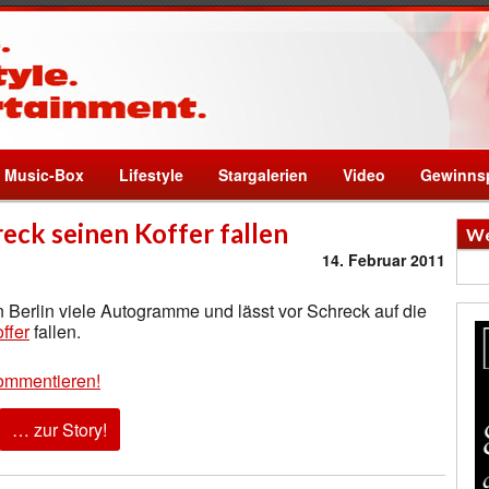
Music-Box
Lifestyle
Stargalerien
Video
Gewinnsp
reck seinen Koffer fallen
We
14. Februar 2011
in Berlin viele Autogramme und lässt vor Schreck auf die
ffer
fallen.
ommentieren!
… zur Story!