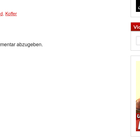
od
,
Koffer
Vi
mmentar abzugeben.