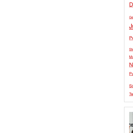
D
Ge
J
P
St
M
N
Pa
S
Tw