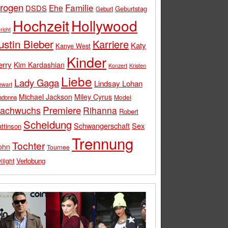
rogen
Familie
Ehe
DSDS
Geburtstag
Geburt
Hochzeit
Hollywood
richt
ustin Bieber
Karriere
Katy
Kanye West
Kinder
erry
Kim Kardashian
Konzert
Kristen
Liebe
Lady Gaga
Lindsay Lohan
ewart
Michael Jackson
Miley Cyrus
Model
adonna
Premiere
achwuchs
Rihanna
Robert
Scheidung
Schwangerschaft
Sex
ttinson
Trennung
Tochter
ohn
Tournee
Verlobung
ilight