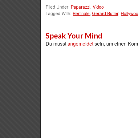
Filed Under:
Paparazzi
,
Video
Tagged With:
Berlinale
,
Gerard Butler
,
Hollywo
Speak Your Mind
Du musst
angemeldet
sein, um einen Ko