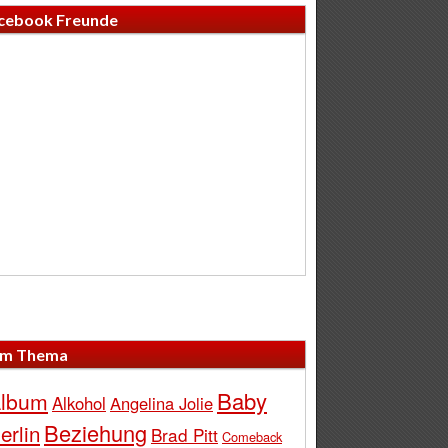
cebook Freunde
m Thema
Baby
lbum
Alkohol
Angelina Jolie
Beziehung
erlin
Brad Pitt
Comeback