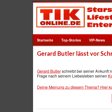
Startseite
Top-Stories
VIP-News
Gerard Butler lässt vor Sch
Gerard Butler
schreibt bei seiner Ankunft 
Frage nach seinem Liebesleben seinen
Ko
Deine Meinung zu diesem Thema? Hier k