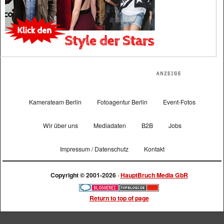
Kamerateam Berlin
Fotoagentur Berlin
Event-Fotos
Wir über uns
Mediadaten
B2B
Jobs
Impressum / Datenschutz
Kontakt
Copyright © 2001-2026 ·
HauptBruch Media GbR
Return to top of page