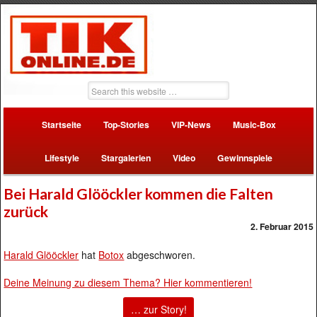
Startseite
Top-Stories
VIP-News
Music-Box
Lifestyle
Stargalerien
Video
Gewinnspiele
Bei Harald Glööckler kommen die Falten
zurück
2. Februar 2015
Harald Glööckler
hat
Botox
abgeschworen.
Deine Meinung zu diesem Thema? Hier kommentieren!
… zur Story!