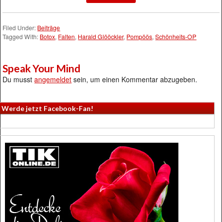
Filed Under:
Beiträge
Tagged With:
Botox
,
Falten
,
Harald Glööckler
,
Pompöös
,
Schönheits-OP
Speak Your Mind
Du musst
angemeldet
sein, um einen Kommentar abzugeben.
Werde jetzt Facebook-Fan!