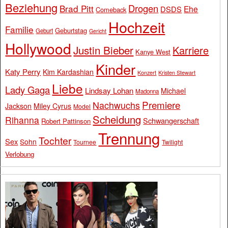
Beziehung
Drogen
Brad Pitt
Ehe
DSDS
Comeback
Hochzeit
Familie
Geburtstag
Geburt
Gericht
Hollywood
Justin Bieber
Karriere
Kanye West
Kinder
Katy Perry
Kim Kardashian
Konzert
Kristen Stewart
Liebe
Lady Gaga
Lindsay Lohan
Michael
Madonna
Premiere
Nachwuchs
Jackson
Miley Cyrus
Model
Scheidung
Rihanna
Schwangerschaft
Robert Pattinson
Trennung
Tochter
Sex
Sohn
Tournee
Twilight
Verlobung