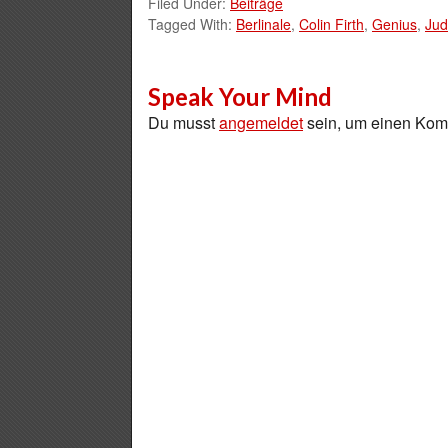
Filed Under:
Beiträge
Tagged With:
Berlinale
,
Colin Firth
,
Genius
,
Jud
Speak Your Mind
Du musst
angemeldet
sein, um einen Ko