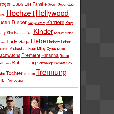
rogen
Familie
Ehe
DSDS
Geburtstag
Geburt
Hochzeit
Hollywood
richt
ustin Bieber
Karriere
Katy
Kanye West
Kinder
erry
Kim Kardashian
Konzert
Kristen
Liebe
Lady Gaga
Lindsay Lohan
ewart
Michael Jackson
Miley Cyrus
Model
adonna
Premiere
achwuchs
Rihanna
Robert
Scheidung
Schwangerschaft
Sex
ttinson
Trennung
Tochter
ohn
Tournee
Verlobung
ilight