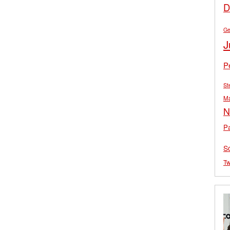
D
Ge
J
P
St
M
N
Pa
S
Tw