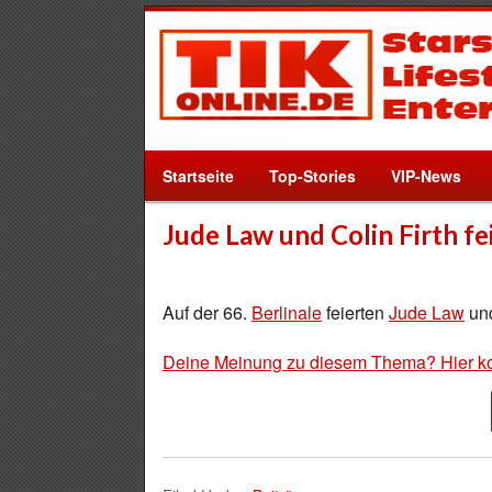
Startseite
Top-Stories
VIP-News
Jude Law und Colin Firth fe
Auf der 66.
Berlinale
feierten
Jude Law
un
Deine Meinung zu diesem Thema? Hier k