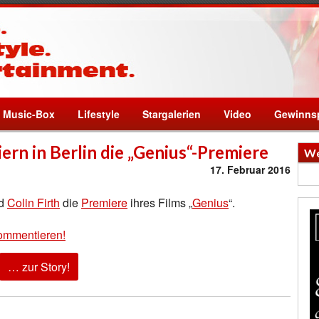
Music-Box
Lifestyle
Stargalerien
Video
Gewinnsp
iern in Berlin die „Genius“-Premiere
We
17. Februar 2016
d
Colin Firth
die
Premiere
ihres Films „
Genius
“.
ommentieren!
… zur Story!