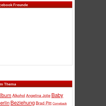
cebook Freunde
m Thema
Baby
lbum
Alkohol
Angelina Jolie
Beziehung
erlin
Brad Pitt
Comeback