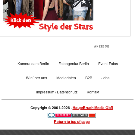
Kamerateam Berlin
Fotoagentur Berlin
Event-Fotos
Wir über uns
Mediadaten
B2B
Jobs
Impressum / Datenschutz
Kontakt
Copyright © 2001-2026 ·
HauptBruch Media GbR
Return to top of page