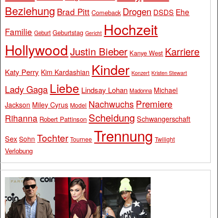
Beziehung
Drogen
Brad Pitt
Ehe
DSDS
Comeback
Hochzeit
Familie
Geburtstag
Geburt
Gericht
Hollywood
Justin Bieber
Karriere
Kanye West
Kinder
Katy Perry
Kim Kardashian
Konzert
Kristen Stewart
Liebe
Lady Gaga
Lindsay Lohan
Michael
Madonna
Premiere
Nachwuchs
Jackson
Miley Cyrus
Model
Scheidung
Rihanna
Schwangerschaft
Robert Pattinson
Trennung
Tochter
Sex
Sohn
Tournee
Twilight
Verlobung