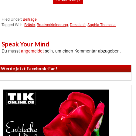
Filed Under:
Beiträge
Tagged With:
Brüste
,
Brustverkleinerung
,
Dekolleté
,
Sophia Thomalla
Speak Your Mind
Du musst
angemeldet
sein, um einen Kommentar abzugeben.
Werde jetzt Facebook-Fan!