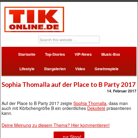
Startseite
Top-Stories
VIP-News
Music-Box
Lifestyle
Stargalerien
Video
Gewinnspiele
Sophia Thomalla auf der Place to B Party 2017
14. Februar 2017
Auf der Place to B Party 2017 zeigte
Sophia Thomalla
, dass man
auch mit Körbchengröße B ein ordentliches
Dekolleté
präsentieren
kann.
Deine Meinung zu diesem Thema? Hier kommentieren!
… zur Story!