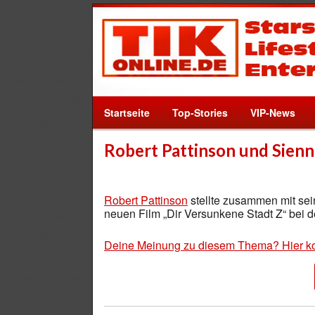
Startseite
Top-Stories
VIP-News
Robert Pattinson und Sienna
Robert Pattinson
stellte zusammen mit se
neuen Film „Dir Versunkene Stadt Z“ bei d
Deine Meinung zu diesem Thema? Hier k