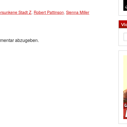
ersunkene Stadt Z
,
Robert Pattinson
,
Sienna Miller
Vi
mmentar abzugeben.