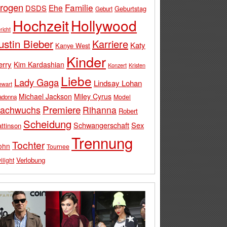
rogen
Familie
Ehe
DSDS
Geburtstag
Geburt
Hochzeit
Hollywood
richt
ustin Bieber
Karriere
Katy
Kanye West
Kinder
erry
Kim Kardashian
Konzert
Kristen
Liebe
Lady Gaga
Lindsay Lohan
ewart
Michael Jackson
Miley Cyrus
Model
adonna
Premiere
achwuchs
Rihanna
Robert
Scheidung
Schwangerschaft
Sex
ttinson
Trennung
Tochter
ohn
Tournee
Verlobung
ilight