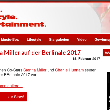
Music-Box
Lifestyle
Stargalerien
Video
Gewinnsp
 Miller auf der Berlinale 2017
We
15. Februar 2017
inen Co-Stars
Sienna Miller
und
Charlie Hunnam
seinen
er BErlinale 2017 vor.
ommentieren!
… zur Story!