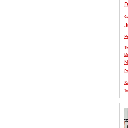
D
Ge
J
P
St
M
N
Pa
S
Tw