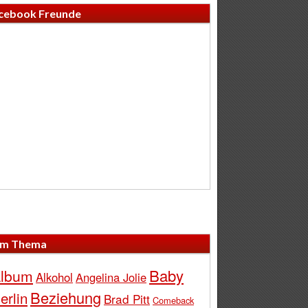
cebook Freunde
m Thema
Baby
lbum
Alkohol
Angelina Jolie
Beziehung
erlin
Brad Pitt
Comeback