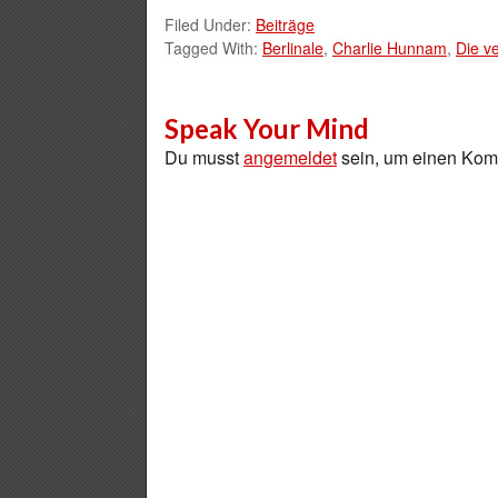
Filed Under:
Beiträge
Tagged With:
Berlinale
,
Charlie Hunnam
,
Die v
Speak Your Mind
Du musst
angemeldet
sein, um einen Ko