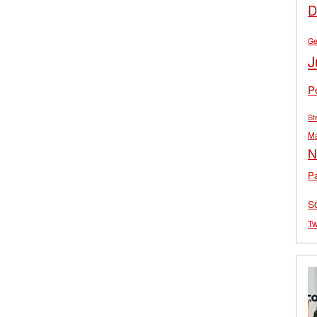
D
Ge
J
P
St
M
N
Pa
S
Tw