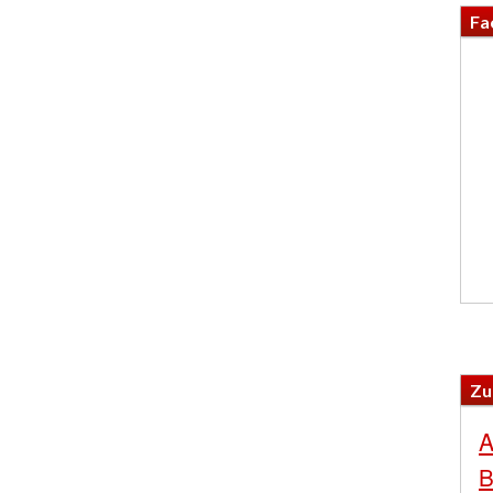
Fa
Zu
A
B