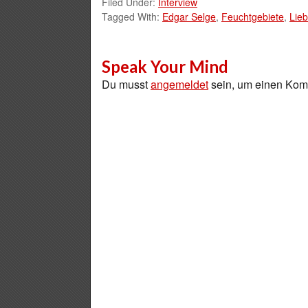
Filed Under:
Interview
Tagged With:
Edgar Selge
,
Feuchtgebiete
,
Lie
Speak Your Mind
Du musst
angemeldet
sein, um einen Ko