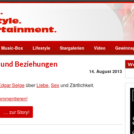
Music-Box
Lifestyle
Stargalerien
Video
Gewinnsp
e und Beziehungen
We
14. August 2013
Edgar Selge
über
Liebe
,
Sex
und Zärtlichkeit.
ommentieren!
… zur Story!