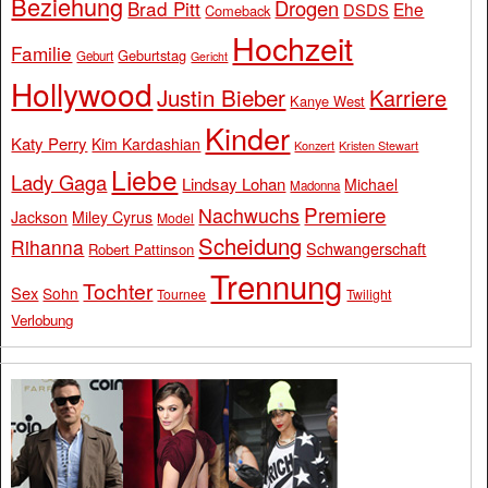
Beziehung
Drogen
Brad Pitt
Ehe
DSDS
Comeback
Hochzeit
Familie
Geburtstag
Geburt
Gericht
Hollywood
Justin Bieber
Karriere
Kanye West
Kinder
Katy Perry
Kim Kardashian
Konzert
Kristen Stewart
Liebe
Lady Gaga
Lindsay Lohan
Michael
Madonna
Premiere
Nachwuchs
Jackson
Miley Cyrus
Model
Scheidung
Rihanna
Schwangerschaft
Robert Pattinson
Trennung
Tochter
Sex
Sohn
Tournee
Twilight
Verlobung