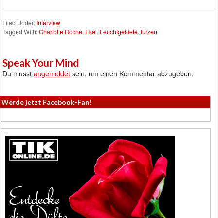
Filed Under:
Interview
Tagged With:
Charlotte Roche
,
Ekel
,
Feuchtgebiete
,
furzen
Speak Your Mind
Du musst
angemeldet
sein, um einen Kommentar abzugeben.
Werde jetzt Facebook-Fan!