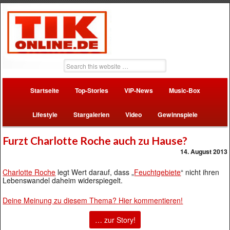
Startseite
Top-Stories
VIP-News
Music-Box
Lifestyle
Stargalerien
Video
Gewinnspiele
Furzt Charlotte Roche auch zu Hause?
14. August 2013
Charlotte Roche
legt Wert darauf, dass „
Feuchtgebiete
“ nicht ihren
Lebenswandel daheim widerspiegelt.
Deine Meinung zu diesem Thema? Hier kommentieren!
… zur Story!