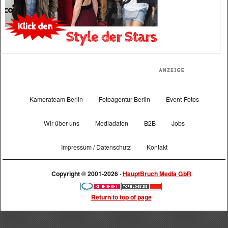
Kamerateam Berlin
Fotoagentur Berlin
Event-Fotos
Wir über uns
Mediadaten
B2B
Jobs
Impressum / Datenschutz
Kontakt
Copyright © 2001-2026 ·
HauptBruch Media GbR
Return to top of page