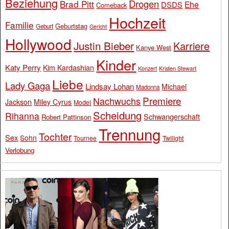
Beziehung
Drogen
Brad Pitt
Ehe
DSDS
Comeback
Hochzeit
Familie
Geburtstag
Geburt
Gericht
Hollywood
Justin Bieber
Karriere
Kanye West
Kinder
Katy Perry
Kim Kardashian
Konzert
Kristen Stewart
Liebe
Lady Gaga
Lindsay Lohan
Michael
Madonna
Premiere
Nachwuchs
Jackson
Miley Cyrus
Model
Scheidung
Rihanna
Schwangerschaft
Robert Pattinson
Trennung
Tochter
Sex
Sohn
Tournee
Twilight
Verlobung