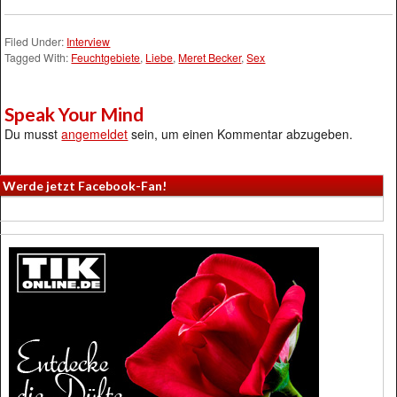
Filed Under:
Interview
Tagged With:
Feuchtgebiete
,
Liebe
,
Meret Becker
,
Sex
Speak Your Mind
Du musst
angemeldet
sein, um einen Kommentar abzugeben.
Werde jetzt Facebook-Fan!