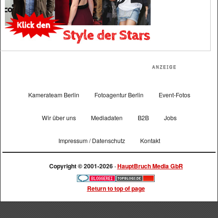
Kamerateam Berlin
Fotoagentur Berlin
Event-Fotos
Wir über uns
Mediadaten
B2B
Jobs
Impressum / Datenschutz
Kontakt
Copyright © 2001-2026 ·
HauptBruch Media GbR
Return to top of page