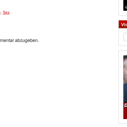
e
,
Sex
Vi
mmentar abzugeben.