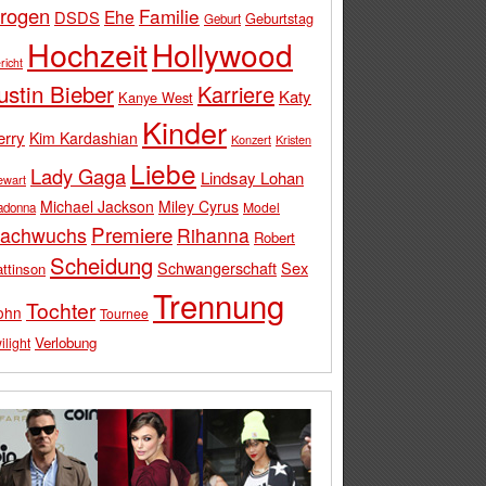
rogen
Familie
Ehe
DSDS
Geburtstag
Geburt
Hochzeit
Hollywood
richt
ustin Bieber
Karriere
Katy
Kanye West
Kinder
erry
Kim Kardashian
Konzert
Kristen
Liebe
Lady Gaga
Lindsay Lohan
ewart
Michael Jackson
Miley Cyrus
Model
adonna
Premiere
achwuchs
Rihanna
Robert
Scheidung
Schwangerschaft
Sex
ttinson
Trennung
Tochter
ohn
Tournee
Verlobung
ilight