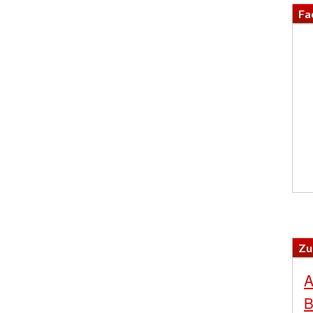
Fa
Zu
A
B