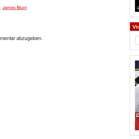
,
James Blunt
Vi
mmentar abzugeben.