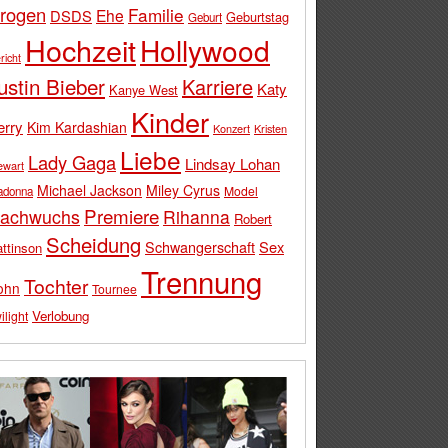
rogen
Familie
Ehe
DSDS
Geburtstag
Geburt
Hochzeit
Hollywood
richt
ustin Bieber
Karriere
Katy
Kanye West
Kinder
erry
Kim Kardashian
Konzert
Kristen
Liebe
Lady Gaga
Lindsay Lohan
ewart
Michael Jackson
Miley Cyrus
Model
adonna
Premiere
achwuchs
Rihanna
Robert
Scheidung
Schwangerschaft
Sex
ttinson
Trennung
Tochter
ohn
Tournee
Verlobung
ilight