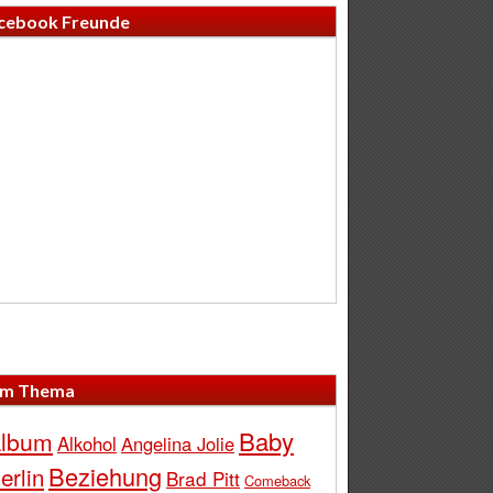
cebook Freunde
m Thema
Baby
lbum
Alkohol
Angelina Jolie
Beziehung
erlin
Brad Pitt
Comeback