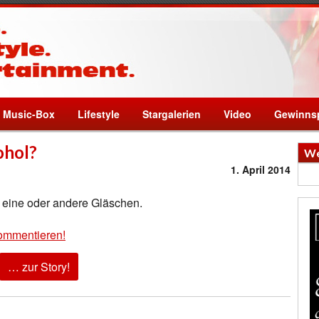
Music-Box
Lifestyle
Stargalerien
Video
Gewinnsp
ohol?
We
1. April 2014
eine oder andere Gläschen.
ommentieren!
… zur Story!