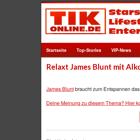
Startseite
Top-Stories
VIP-News
Relaxt James Blunt mit Alk
James Blunt
braucht zum Entspannen das 
Deine Meinung zu diesem Thema? Hier k