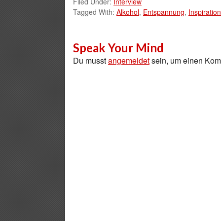
Filed Under:
Interview
Tagged With:
Alkohol
,
Entspannung
,
Inspiration
Speak Your Mind
Du musst
angemeldet
sein, um einen Ko