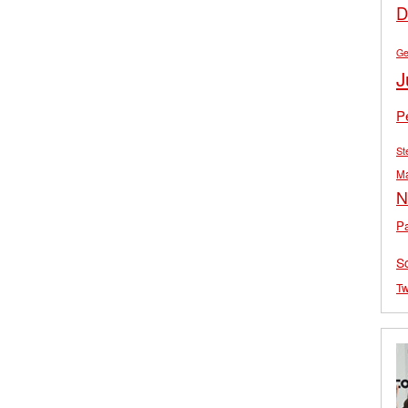
D
Ge
J
P
St
M
N
Pa
S
Tw