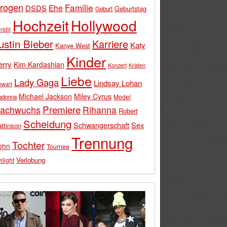
rogen
Familie
Ehe
DSDS
Geburtstag
Geburt
Hochzeit
Hollywood
richt
ustin Bieber
Karriere
Katy
Kanye West
Kinder
erry
Kim Kardashian
Konzert
Kristen
Liebe
Lady Gaga
Lindsay Lohan
ewart
Michael Jackson
Miley Cyrus
Model
adonna
Premiere
achwuchs
Rihanna
Robert
Scheidung
Schwangerschaft
Sex
ttinson
Trennung
Tochter
ohn
Tournee
Verlobung
ilight