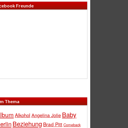
cebook Freunde
m Thema
Baby
lbum
Alkohol
Angelina Jolie
Beziehung
erlin
Brad Pitt
Comeback