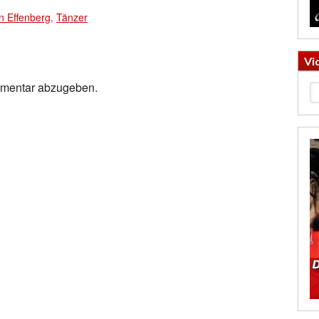
n Effenberg
,
Tänzer
Vi
mmentar abzugeben.