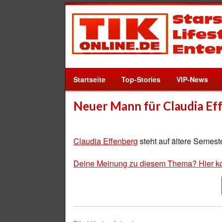
Startseite
Top-Stories
VIP-News
Neuer Mann für Claudia Ef
Claudia Effenberg
steht auf ältere Semeste
Deine Meinung zu diesem Thema? Hier k