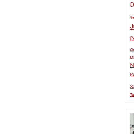
D
Ge
J
P
St
M
N
Pa
S
Tw