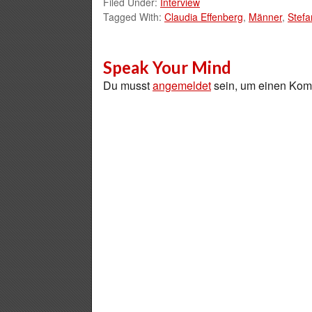
Filed Under:
Interview
Tagged With:
Claudia Effenberg
,
Männer
,
Stefa
Speak Your Mind
Du musst
angemeldet
sein, um einen Ko