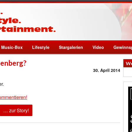
Music-Box
Lifestyle
Stargalerien
Video
Gewinnsp
fenberg?
We
30. April 2014
r.
ommentieren!
… zur Story!