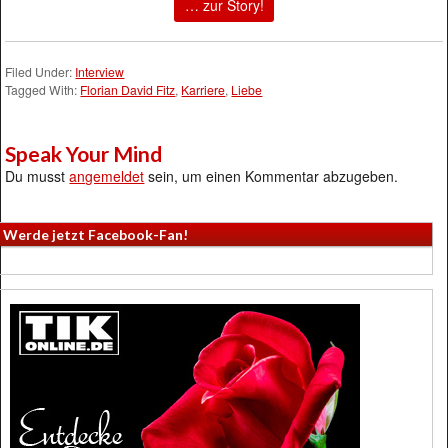
… zur Story!
Filed Under:
Interview
Tagged With:
Florian David Fitz
,
Karriere
,
Liebe
Speak Your Mind
Du musst
angemeldet
sein, um einen Kommentar abzugeben.
Werde jetzt Facebook-Fan!