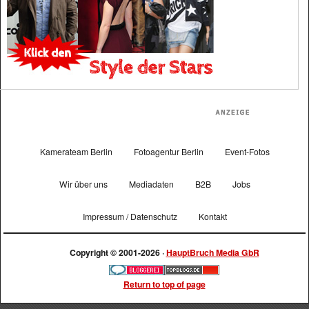
Kamerateam Berlin
Fotoagentur Berlin
Event-Fotos
Wir über uns
Mediadaten
B2B
Jobs
Impressum / Datenschutz
Kontakt
Copyright © 2001-2026 ·
HauptBruch Media GbR
Return to top of page