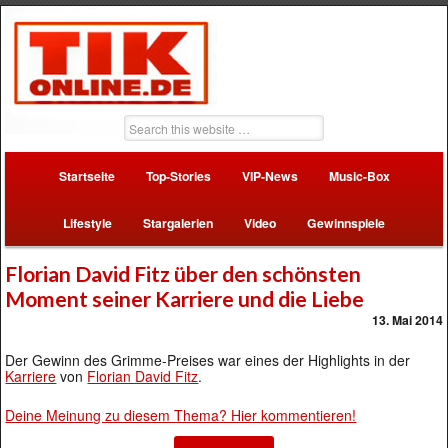
Startseite
Top-Stories
VIP-News
Music-Box
Lifestyle
Stargalerien
Video
Gewinnspiele
Florian David Fitz über den schönsten
Moment seiner Karriere und die Liebe
13. Mai 2014
Der Gewinn des Grimme-Preises war eines der Highlights in der
Karriere
von
Florian David Fitz
.
Deine Meinung zu diesem Thema? Hier kommentieren!