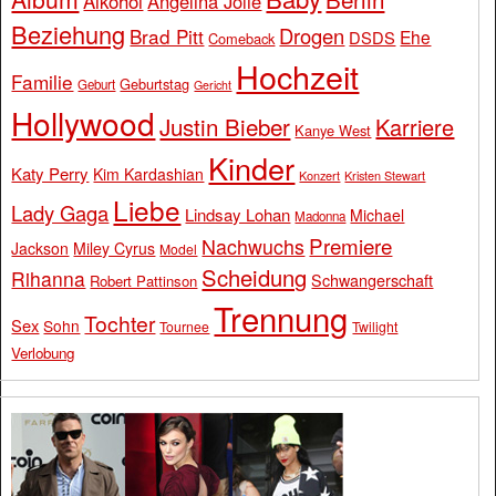
Alkohol
Angelina Jolie
Beziehung
Drogen
Brad Pitt
Ehe
DSDS
Comeback
Hochzeit
Familie
Geburtstag
Geburt
Gericht
Hollywood
Justin Bieber
Karriere
Kanye West
Kinder
Katy Perry
Kim Kardashian
Konzert
Kristen Stewart
Liebe
Lady Gaga
Lindsay Lohan
Michael
Madonna
Premiere
Nachwuchs
Jackson
Miley Cyrus
Model
Scheidung
Rihanna
Schwangerschaft
Robert Pattinson
Trennung
Tochter
Sex
Sohn
Tournee
Twilight
Verlobung