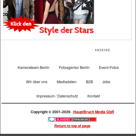
Kamerateam Berlin
Fotoagentur Berlin
Event-Fotos
Wir über uns
Mediadaten
B2B
Jobs
Impressum / Datenschutz
Kontakt
Copyright © 2001-2026 ·
HauptBruch Media GbR
Return to top of page