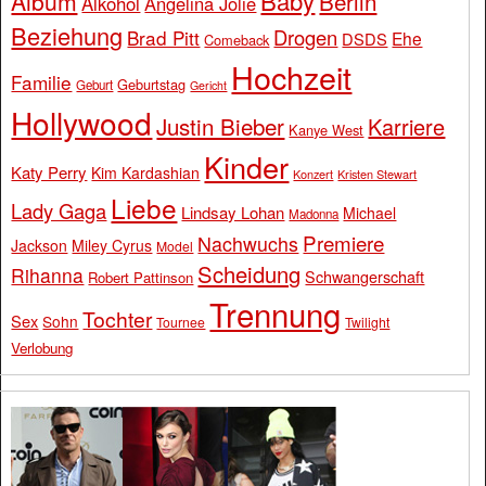
Baby
Album
Berlin
Alkohol
Angelina Jolie
Beziehung
Drogen
Brad Pitt
Ehe
DSDS
Comeback
Hochzeit
Familie
Geburtstag
Geburt
Gericht
Hollywood
Justin Bieber
Karriere
Kanye West
Kinder
Katy Perry
Kim Kardashian
Konzert
Kristen Stewart
Liebe
Lady Gaga
Lindsay Lohan
Michael
Madonna
Premiere
Nachwuchs
Jackson
Miley Cyrus
Model
Scheidung
Rihanna
Schwangerschaft
Robert Pattinson
Trennung
Tochter
Sex
Sohn
Tournee
Twilight
Verlobung