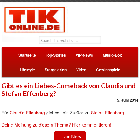
Startseite
Top-Stories
VIP-News
Music-Box
Lifestyle
Stargalerien
Video
Gewinnspiele
Gibt es ein Liebes-Comeback von Claudia und
Stefan Effenberg?
5. Juni 2014
Für
Claudia Effenberg
gibt es kein Zurück zu
Stefan Effenberg
.
Deine Meinung zu diesem Thema? Hier kommentieren!
… zur Story!