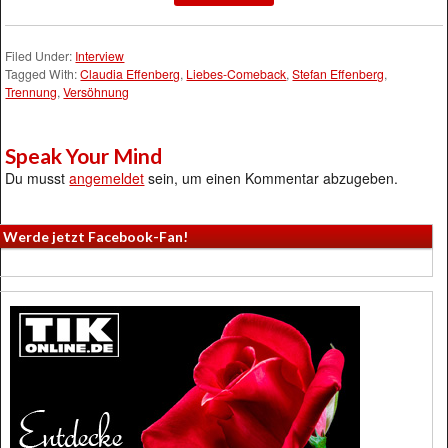
Filed Under:
Interview
Tagged With:
Claudia Effenberg
,
Liebes-Comeback
,
Stefan Effenberg
,
Trennung
,
Versöhnung
Speak Your Mind
Du musst
angemeldet
sein, um einen Kommentar abzugeben.
Werde jetzt Facebook-Fan!